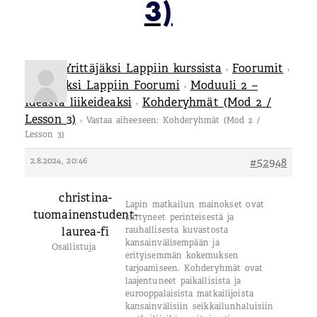
3)
Tietoa Yrittäjäksi Lappiin kurssista
Foorumit
›
›
Yrittäjäksi Lappiin Foorumi
Moduuli 2 –
›
Ideasta liikeideaksi
Kohderyhmät (Mod 2 /
›
Lesson 3)
›
Vastaa aiheeseen: Kohderyhmät (Mod 2 /
Lesson 3)
2.8.2024, 20:46
#52948
christina-
Lapin matkailun mainokset ovat
tuomainenstudent-
siirtyneet perinteisestä ja
laurea-fi
rauhallisesta kuvastosta
kansainvälisempään ja
Osallistuja
erityisemmän kokemuksen
tarjoamiseen. Kohderyhmät ovat
laajentuneet paikallisista ja
eurooppalaisista matkailijoista
kansainvälisiin seikkailunhaluisiin