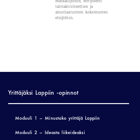
matkailijoihin, erityisesti
talviaktiviteettien ja
ainutlaatuisten kokemusten
etsijöihin.
Yrittäjäksi Lappiin -opinnot
Moduuli 1 – Minustako yrittäjä Lappiin
Moduuli 2 – Ideasta liikeideaksi