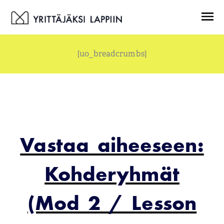
Siirry
Menu
sisältöön
[uo_breadcrumbs]
Vastaa aiheeseen:
Kohderyhmät
(Mod 2 / Lesson