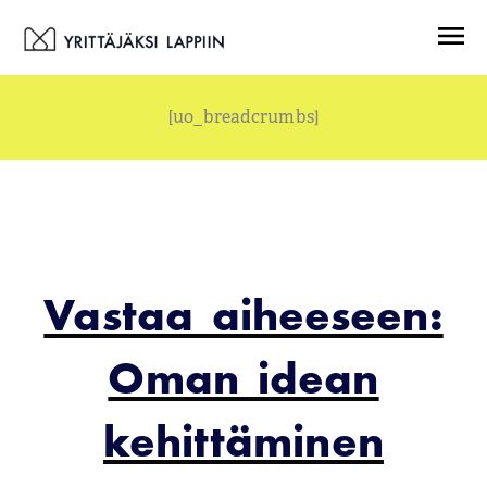
Siirry
Menu
sisältöön
[uo_breadcrumbs]
Vastaa aiheeseen:
Oman idean
kehittäminen