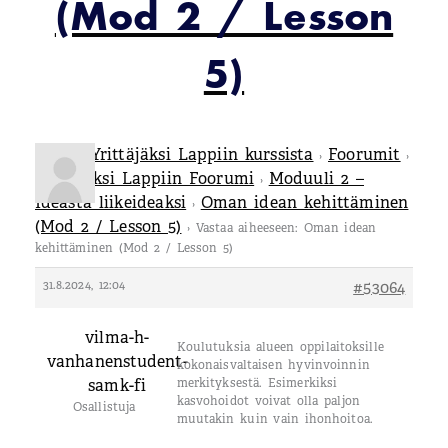
(Mod 2 / Lesson
5)
Tietoa Yrittäjäksi Lappiin kurssista
Foorumit
›
›
Yrittäjäksi Lappiin Foorumi
Moduuli 2 –
›
Ideasta liikeideaksi
Oman idean kehittäminen
›
(Mod 2 / Lesson 5)
›
Vastaa aiheeseen: Oman idean
kehittäminen (Mod 2 / Lesson 5)
31.8.2024, 12:04
#53064
vilma-h-
Koulutuksia alueen oppilaitoksille
vanhanenstudent-
kokonaisvaltaisen hyvinvoinnin
samk-fi
merkityksestä. Esimerkiksi
kasvohoidot voivat olla paljon
Osallistuja
muutakin kuin vain ihonhoitoa.