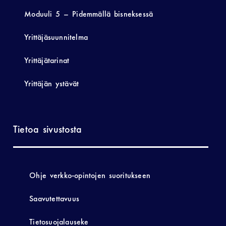
Moduuli 5 – Pidemmällä bisneksessä
Yrittäjäsuunnitelma
Yrittäjätarinat
Yrittäjän ystävät
Tietoa sivustosta
Ohje verkko-opintojen suoritukseen
Saavutettavuus
Tietosuojalauseke