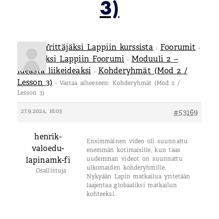
3)
Tietoa Yrittäjäksi Lappiin kurssista
Foorumit
›
›
Yrittäjäksi Lappiin Foorumi
Moduuli 2 –
›
Ideasta liikeideaksi
Kohderyhmät (Mod 2 /
›
Lesson 3)
›
Vastaa aiheeseen: Kohderyhmät (Mod 2 /
Lesson 3)
27.9.2024, 16:03
#53169
henrik-
Ensimmäinen video oli suunnattu
valoedu-
enemmän kotimaisille, kun taas
lapinamk-fi
uudemman videot on suunnattu
ulkomaiden kohderyhmille.
Osallistuja
Nykyään Lapin matkailua yritetään
laajentaa globaaliksi matkailun
kohteeksi.