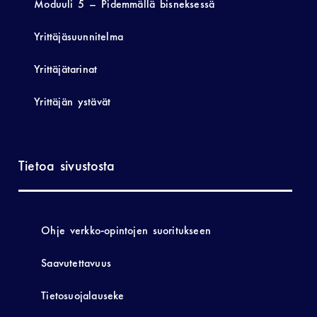
Moduuli 5 – Pidemmällä bisneksessä
Yrittäjäsuunnitelma
Yrittäjätarinat
Yrittäjän ystävät
Tietoa sivustosta
Ohje verkko-opintojen suoritukseen
Saavutettavuus
Tietosuojalauseke