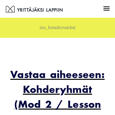
Siirry
Menu
sisältöön
[uo_breadcrumbs]
Vastaa aiheeseen:
Kohderyhmät
(Mod 2 / Lesson