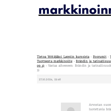
markkinoin
Tietoa Yrittäjäksi Lappiin kurssista
›
Foorumit
›
Tuotteesta markkinoille
›
Brändin ja tarinallisu
op 3)
›
Vastaa aiheeseen: Brändin ja tarinallisu
3)
27.10.2024, 19:46
Arvostan suoma
luotettavia brä