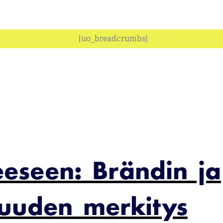
[uo_breadcrumbs]
eeseen: Brändin ja
isuuden merkitys