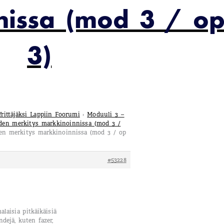
nissa (mod 3 / o
3)
Yrittäjäksi Lappiin Foorumi
›
Moduuli 3 –
uden merkitys markkinoinnissa (mod 3 /
uden merkitys markkinoinnissa (mod 3 / op
#53228
laisia pitkäikäisiä
ndejä, kuten fazer,