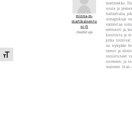
marimekko, fi
uusia ja piene
hallaxhalla, j
minna-m-
uimapukuja val
martikainentu
valmistaa uima
ni-fi
eettisesti ja k
Osallistuja
kuuloista ja m
jotka toimivat 
on nykyään br
temut ja shein
Toggle Font size
onnistuneet v
suomeen, ja 
maineen ihan a