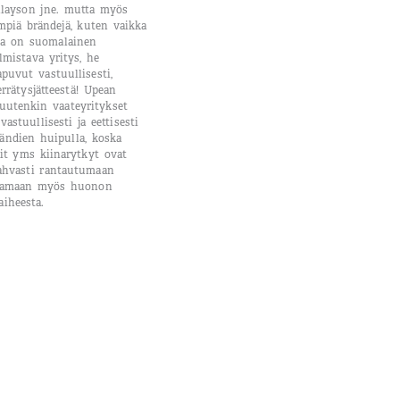
nlayson jne. mutta myös
mpiä brändejä, kuten vaikka
oka on suomalainen
mistava yritys, he
puvut vastuullisesti,
ierrätysjätteestä! Upean
uutenkin vaateyritykset
vastuullisesti ja eettisesti
ändien huipulla, koska
it yms kiinarytkyt ovat
ahvasti rantautumaan
saamaan myös huonon
iheesta.