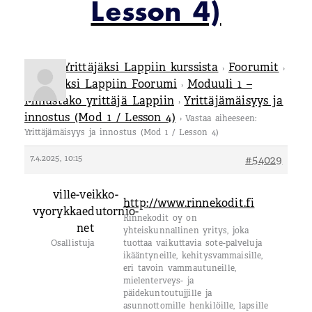
Lesson 4)
Tietoa Yrittäjäksi Lappiin kurssista
Foorumit
›
›
Yrittäjäksi Lappiin Foorumi
Moduuli 1 –
›
Minustako yrittäjä Lappiin
Yrittäjämäisyys ja
›
innostus (Mod 1 / Lesson 4)
›
Vastaa aiheeseen:
Yrittäjämäisyys ja innostus (Mod 1 / Lesson 4)
7.4.2025, 10:15
#54029
ville-veikko-
http://www.rinnekodit.fi
vyorykkaedutornio-
Rinnekodit oy on
net
yhteiskunnallinen yritys, joka
Osallistuja
tuottaa vaikuttavia sote-palveluja
ikääntyneille, kehitysvammaisille,
eri tavoin vammautuneille,
mielenterveys- ja
päidekuntoutujjille ja
asunnottomille henkilöille, lapsille