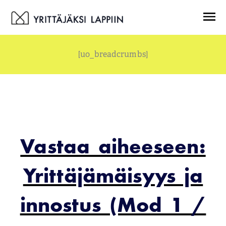
Siirry
Menu
sisältöön
[uo_breadcrumbs]
Vastaa aiheeseen:
Yrittäjämäisyys ja
innostus (Mod 1 /