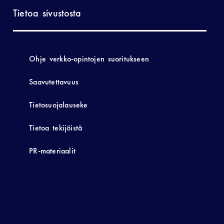
Tietoa sivustosta
Ohje verkko-opintojen suoritukseen
Saavutettavuus
Tietosuojalauseke
Tietoa tekijöistä
PR-materiaalit