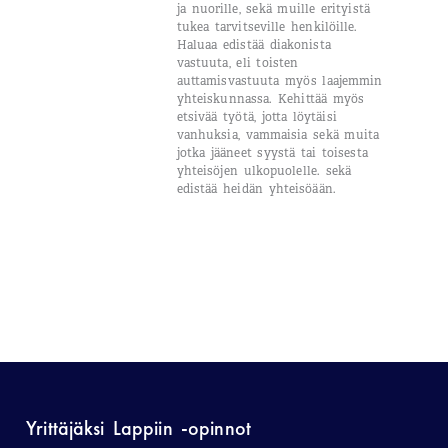
ja nuorille, sekä muille erityistä
tukea tarvitseville henkilöille.
Haluaa edistää diakonista
vastuuta, eli toisten
auttamisvastuuta myös laajemmin
yhteiskunnassa. Kehittää myös
etsivää työtä, jotta löytäisi
vanhuksia, vammaisia sekä muita
jotka jääneet syystä tai toisesta
yhteisöjen ulkopuolelle. sekä
edistää heidän yhteisöään.
Yrittäjäksi Lappiin -opinnot