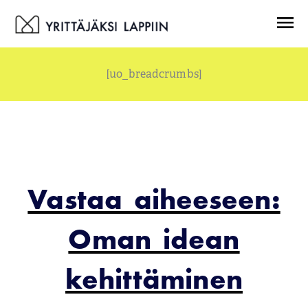
Siirry
Menu
sisältöön
[uo_breadcrumbs]
Vastaa aiheeseen:
Oman idean
kehittäminen