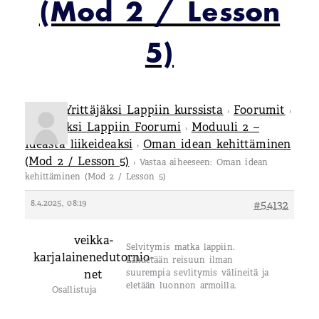
(Mod 2 / Lesson
5)
Tietoa Yrittäjäksi Lappiin kurssista
Foorumit
›
›
Yrittäjäksi Lappiin Foorumi
Moduuli 2 –
›
Ideasta liikeideaksi
Oman idean kehittäminen
›
(Mod 2 / Lesson 5)
›
Vastaa aiheeseen: Oman idean
kehittäminen (Mod 2 / Lesson 5)
8.4.2025, 08:19
#54132
veikka-
Selvitymis matka lappiin.
karjalainenedutornio-
Lähdetään reisuun ilman
net
suurempia sevlitymis välineitä ja
eletään luonnon armoilla.
Osallistuja