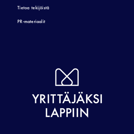
Tietoa tekijöistä
PR-materiaalit