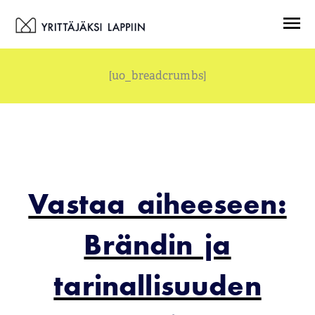
Siirry
Menu
sisältöön
[uo_breadcrumbs]
Vastaa aiheeseen:
Brändin ja
tarinallisuuden