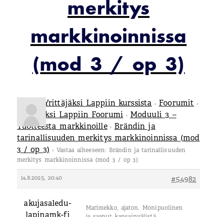
merkitys
markkinoinnissa
(mod 3 / op 3)
Tietoa Yrittäjäksi Lappiin kurssista
Foorumit
›
›
Yrittäjäksi Lappiin Foorumi
Moduuli 3 –
›
Tuotteesta markkinoille
Brändin ja
›
tarinallisuuden merkitys markkinoinnissa (mod
3 / op 3)
›
Vastaa aiheeseen: Brändin ja tarinallisuuden
merkitys markkinoinnissa (mod 3 / op 3)
14.8.2025, 20:40
#54982
akujasaledu-
Marimekko, ajaton. Monipuolinen
lapinamk-fi
ja saanut kansainvälistä