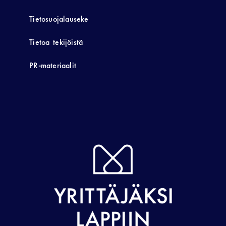
Tietosuojalauseke
Tietoa tekijöistä
PR-materiaalit