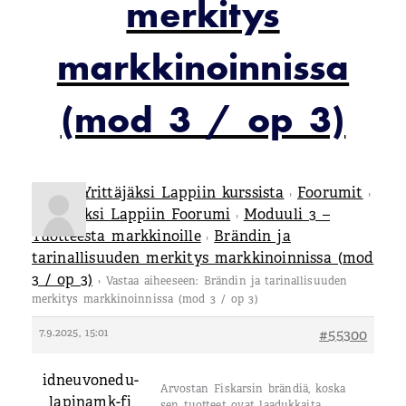
merkitys
markkinoinnissa
(mod 3 / op 3)
Tietoa Yrittäjäksi Lappiin kurssista
Foorumit
›
›
Yrittäjäksi Lappiin Foorumi
Moduuli 3 –
›
Tuotteesta markkinoille
Brändin ja
›
tarinallisuuden merkitys markkinoinnissa (mod
3 / op 3)
›
Vastaa aiheeseen: Brändin ja tarinallisuuden
merkitys markkinoinnissa (mod 3 / op 3)
7.9.2025, 15:01
#55300
idneuvonedu-
Arvostan Fiskarsin brändiä, koska
lapinamk-fi
sen tuotteet ovat laadukkaita,