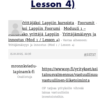
Lesson 4)
Tietoa Yrittäjäksi Lappiin kurssista
Foorumit
›
›
Yrittäjäksi Lappiin Foorumi
Moduuli 1 –
›
Minustako yrittäjä Lappiin
Yrittäjämäisyys ja
›
innostus (Mod 1 / Lesson 4)
›
Vastaa aiheeseen:
Yrittäjämäisyys ja innostus (Mod 1 / Lesson 4)
15.10.2025, 22:36
#55737
mronnkviedu-
https://www.op.fi/yritykset/asiakku
lapinamk-fi
talousvalmennus/vastuullisuus/yri
Osallistuja
vastuullinen-liiketoiminta
OP tarjoaa yrityksille vihreää
lainaa vastuullisiin
investointeihin.