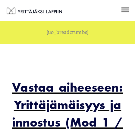
Siirry
Menu
sisältöön
[uo_breadcrumbs]
Vastaa aiheeseen:
Yrittäjämäisyys ja
innostus (Mod 1 /