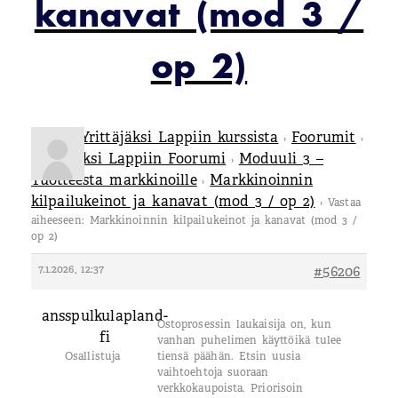
kanavat (mod 3 /
op 2)
Tietoa Yrittäjäksi Lappiin kurssista
Foorumit
›
›
Yrittäjäksi Lappiin Foorumi
Moduuli 3 –
›
Tuotteesta markkinoille
Markkinoinnin
›
kilpailukeinot ja kanavat (mod 3 / op 2)
›
Vastaa
aiheeseen: Markkinoinnin kilpailukeinot ja kanavat (mod 3 /
op 2)
7.1.2026, 12:37
#56206
ansspulkulapland-
Ostoprosessin laukaisija on, kun
fi
vanhan puhelimen käyttöikä tulee
Osallistuja
tiensä päähän. Etsin uusia
vaihtoehtoja suoraan
verkkokaupoista. Priorisoin