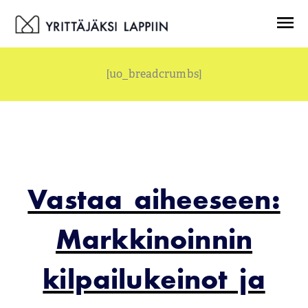
Siirry
Menu
sisältöön
[uo_breadcrumbs]
Vastaa aiheeseen:
Markkinoinnin
kilpailukeinot ja