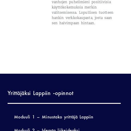
vanhojen puhelimieni positiivisia
käyttökokemuksia merkin
valitsemisessa. Lopullisen tuotteen
hankin verkkokaupasta, josta saan
sen halvimpaan hintaan.
Yrittäjäksi Lappiin -opinnot
Moduuli 1 – Minustako yrittäjä Lappiin
Moduuli 2 – Ideasta liikeideaksi