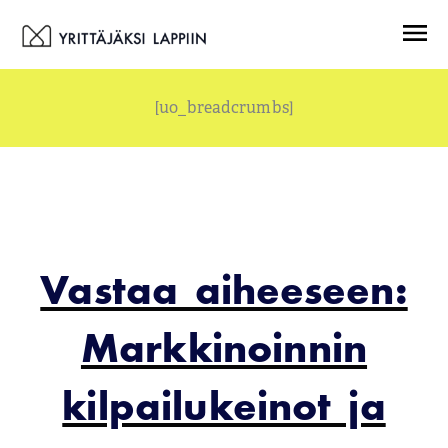
Siirry
Menu
sisältöön
[uo_breadcrumbs]
Vastaa aiheeseen:
Markkinoinnin
kilpailukeinot ja