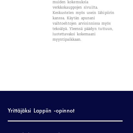
muiden kokemuksia
verkkokauppojen sivuilta.
Keskustelen myös usein lähipiirin
kanssa. Käytän apunani
vaihtoehtojen arvioinnissa myös
tekoälyä. Yleensä päädyn tuttuun,
luotettavaksi kokemaani
myyntipaikkaan.
Yrittäjäksi Lappiin -opinnot