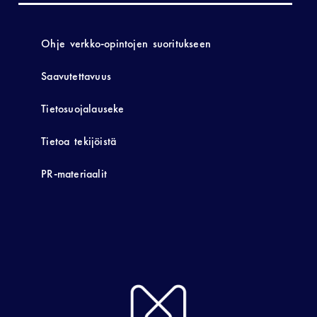
Ohje verkko-opintojen suoritukseen
Saavutettavuus
Tietosuojalauseke
Tietoa tekijöistä
PR-materiaalit