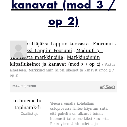
kanavat (mod 3 /
op 2)
Tietoa Yrittäjäksi Lappiin kurssista
Foorumit
›
›
Yrittäjäksi Lappiin Foorumi
Moduuli 3 –
›
Tuotteesta markkinoille
Markkinoinnin
›
kilpailukeinot ja kanavat (mod 3 / op 2)
›
Vastaa
aiheeseen: Markkinoinnin kilpailukeinot ja kanavat (mod 3 /
op 2)
12.1.2026, 20:00
#56240
terhniemedu-
Yleensä omalla kohdallani
lapinamk-fi
ostoprosessi lähtee käyntiin siitä,
Osallistuja
että puhelin on alkanut toimia
huonosti tai esimerkiksi kuumeta.
Etsin yleensä hintatietoa ja