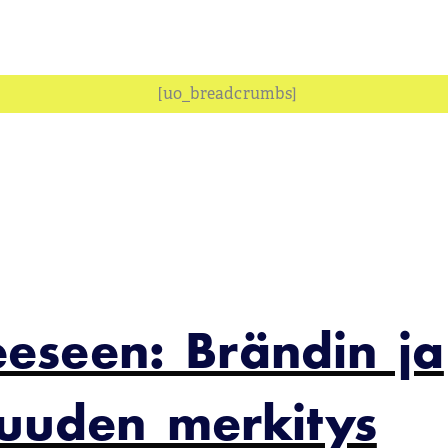
[uo_breadcrumbs]
eeseen: Brändin ja
isuuden merkitys