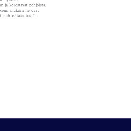
ne pyrkivät
en ja korostavat pohjoista.
seni mukaan ne ovat
tusuhteeltaan todella