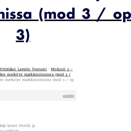
nissa (mod 3 / o
3)
Yrittäjäksi Lappiin Foorumi
›
Moduuli 3 –
uden merkitys markkinoinnissa (mod 3 /
uden merkitys markkinoinnissa (mod 3 / op
#56688
ejä kuten Pentik ja