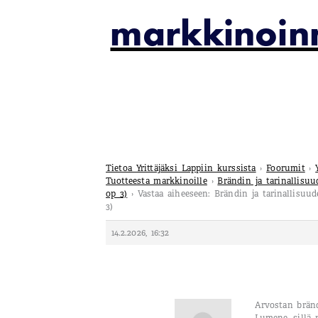
markkinoin
Tietoa Yrittäjäksi Lappiin kurssista
›
Foorumit
›
Tuotteesta markkinoille
›
Brändin ja tarinallisu
op 3)
›
Vastaa aiheeseen: Brändin ja tarinallisu
3)
14.2.2026, 16:32
Arvostan bränd