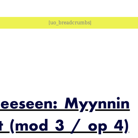
[uo_breadcrumbs]
heeseen: Myynnin
et (mod 3 / op 4)