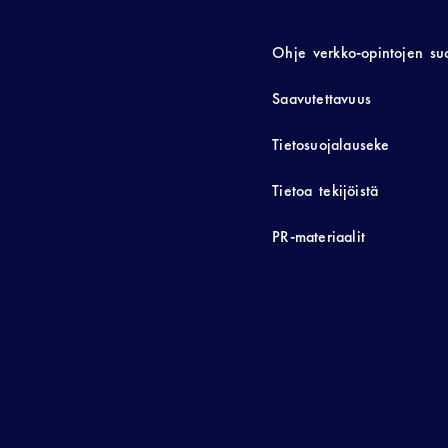
Ohje verkko-opintojen su
Saavutettavuus
Tietosuojalauseke
Tietoa tekijöistä
PR-materiaalit