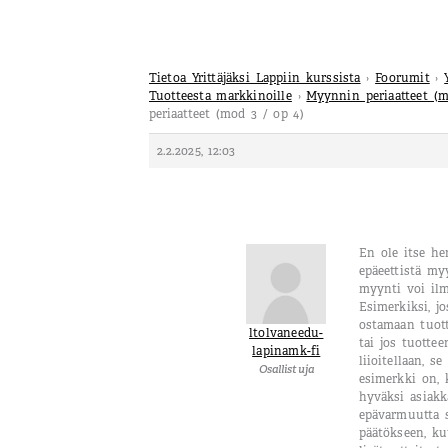
Tietoa Yrittäjäksi Lappiin kurssista
›
Foorumit
›
Tuotteesta markkinoille
›
Myynnin periaatteet (m
periaatteet (mod 3 / op 4)
2.2.2025, 12:03
En ole itse he
epäeettistä my
myynti voi ilm
Esimerkiksi, j
ostamaan tuotte
ltolvaneedu-
tai jos tuotte
lapinamk-fi
liioitellaan, s
Osallistuja
esimerkki on, 
hyväksi asiakk
epävarmuutta 
päätökseen, kut