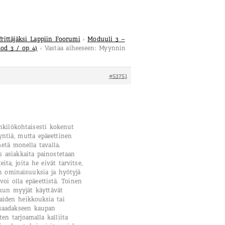
Yrittäjäksi Lappiin Foorumi
›
Moduuli 3 –
od 3 / op 4)
›
Vastaa aiheeseen: Myynnin
#53751
nkilökohtaisesti kokenut
yntiä, mutta epäeettinen
etä monella tavalla.
os asiakkaita painostetaan
ita, joita he eivät tarvitse,
en ominaisuuksia ja hyötyjä
e voi olla epäeettistä. Toinen
kun myyjät käyttävät
aiden heikkouksia tai
saadakseen kaupan
en tarjoamalla kalliita