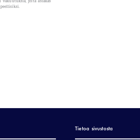
ai vakuutuksia, joita asiakas
eellisiksi.
Tietoa sivustosta