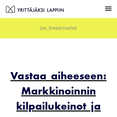
Siirry
Menu
sisältöön
[uo_breadcrumbs]
Vastaa aiheeseen:
Markkinoinnin
kilpailukeinot ja