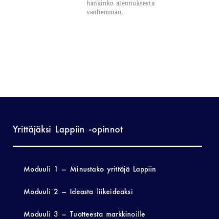
hankinko alennuksesta
vanhemman.
Yrittäjäksi Lappiin -opinnot
Moduuli 1 – Minustako yrittäjä Lappiin
Moduuli 2 – Ideasta liikeideaksi
Moduuli 3 – Tuotteesta markkinoille