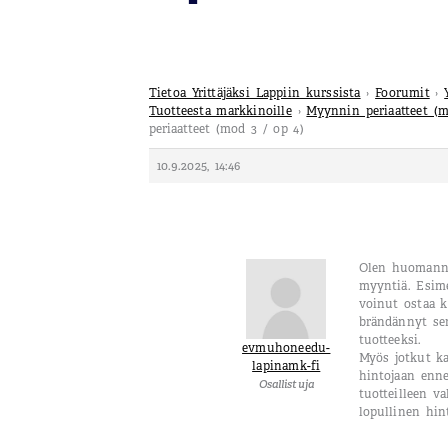
Tietoa Yrittäjäksi Lappiin kurssista
›
Foorumit
›
Tuotteesta markkinoille
›
Myynnin periaatteet (m
periaatteet (mod 3 / op 4)
10.9.2025, 14:46
Olen huomannut
myyntiä. Esime
voinut ostaa k
brändännyt se
tuotteeksi.
evmuhoneedu-
Myös jotkut ka
lapinamk-fi
hintojaan enne
Osallistuja
tuotteilleen va
lopullinen hint