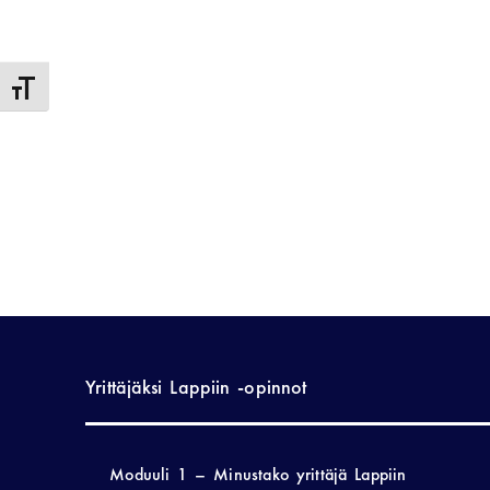
Toggle Font size
Yrittäjäksi Lappiin -opinnot
Moduuli 1 – Minustako yrittäjä Lappiin