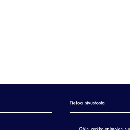
Tietoa sivustosta
Ohje verkko-opintojen su