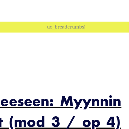
[uo_breadcrumbs]
heeseen: Myynnin
et (mod 3 / op 4)