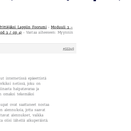
Yrittäjäksi Lappiin Foorumi
›
Moduuli 3 –
od 3 / op 4)
›
Vastaa aiheeseen: Myynnin
#55346
 internetissä epäeettistä
rkiksi netissä, joku on
iinasta halpatavaraa ja
n omaksi tekemäksi
upat ovat saattaneet nostaa
n alennuksia, jotta saavat
ltavat alennukset, vaikka
a olisi lähellä alkuperäistä.