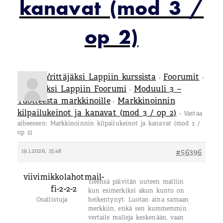
kanavat (mod 3 /
op 2)
Tietoa Yrittäjäksi Lappiin kurssista
Foorumit
›
›
Yrittäjäksi Lappiin Foorumi
Moduuli 3 –
›
Tuotteesta markkinoille
Markkinoinnin
›
kilpailukeinot ja kanavat (mod 3 / op 2)
›
Vastaa
aiheeseen: Markkinoinnin kilpailukeinot ja kanavat (mod 3 /
op 2)
19.1.2026, 15:48
#56396
viivimikkolahotmail-
Yleensä päivitän uuteen malliin
fi-2-2-2
kun esimerkiksi akun kunto on
Osallistuja
heikentynyt. Luotan aina samaan
merkkiin, enkä sen kummemmin
vertaile malleja keskenään, vaan