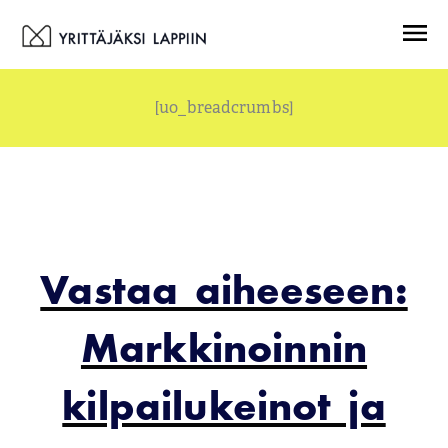
Siirry
Menu
sisältöön
[uo_breadcrumbs]
Vastaa aiheeseen:
Markkinoinnin
kilpailukeinot ja