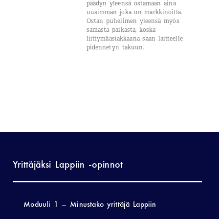
päädyn yleensä ostamaan aina
uusimman joka on markkinoilla.
Ostan puhelimen yleensä myös
samasta paikasta, koska
liittymäasiakkaana saan laitteelle
pidennetyn takuun.
Yrittäjäksi Lappiin -opinnot
Moduuli 1 – Minustako yrittäjä Lappiin