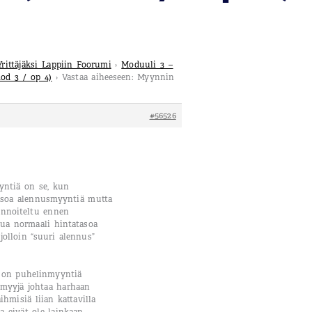
Yrittäjäksi Lappiin Foorumi
›
Moduuli 3 –
od 3 / op 4)
›
Vastaa aiheeseen: Myynnin
#56526
yntiä on se, kun
isoa alennusmyyntiä mutta
innoiteltu ennen
ua normaali hintatasoa
olloin “suuri alennus”
.
 on puhelinmyyntiä
 myyjä johtaa harhaan
ihmisiä liian kattavilla