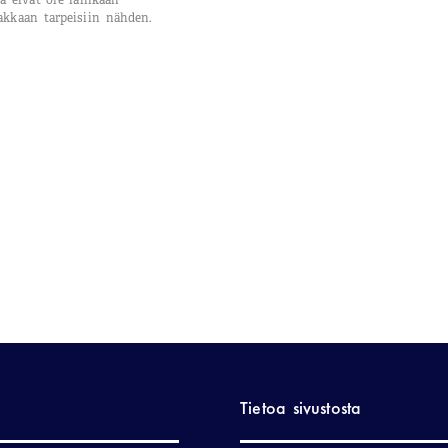
ka eivät ole lainkaan
iakkaan tarpeisiin nähden.
Tietoa sivustosta