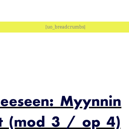
[uo_breadcrumbs]
heeseen: Myynnin
et (mod 3 / op 4)