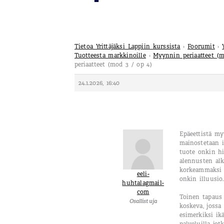
Tietoa Yrittäjäksi Lappiin kurssista
›
Foorumit
›
Tuotteesta markkinoille
›
Myynnin periaatteet (m
periaatteet (mod 3 / op 4)
24.1.2026, 16:40
Epäeettistä my
mainostetaan 
tuote onkin h
alennusten alk
korkeammaksi j
eeli-
onkin illuusio
huhtalagmail-
com
Toinen tapaus
Osallistuja
koskeva, jossa
esimerkiksi ikä