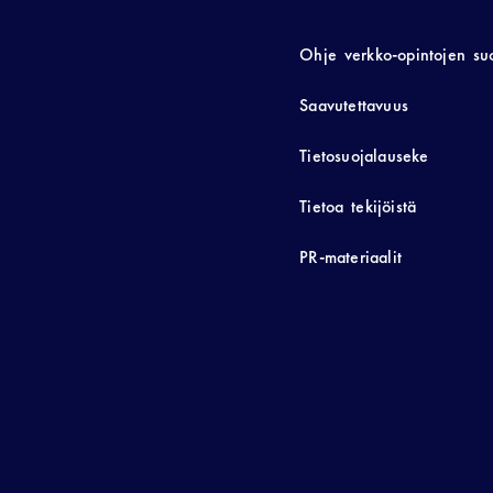
Ohje verkko-opintojen su
Saavutettavuus
Tietosuojalauseke
Tietoa tekijöistä
PR-materiaalit