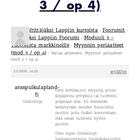
3 / op 4)
Tietoa Yrittäjäksi Lappiin kurssista
Foorumit
›
›
Yrittäjäksi Lappiin Foorumi
Moduuli 3 –
›
Tuotteesta markkinoille
Myynnin periaatteet
›
(mod 3 / op 4)
›
Vastaa aiheeseen: Myynnin periaatteet
(mod 3 / op 4)
3.2.2026, 14:29
#56630
ansspulkulapland-
Olen kohdannut myyntiä, joissa
fi
kilpailevia yrityksiä tai tuotteita
Osallistuja
poljetaan alas. Eli enemmän
keskitytään muiden huonoihin
puoliin, joita lisäksi korostetaan,
eikä oman tuotteen hyviin
puoliin.
Olen myös törmännyt
harhaanjohtaviin ilmaiskokeiluihin,