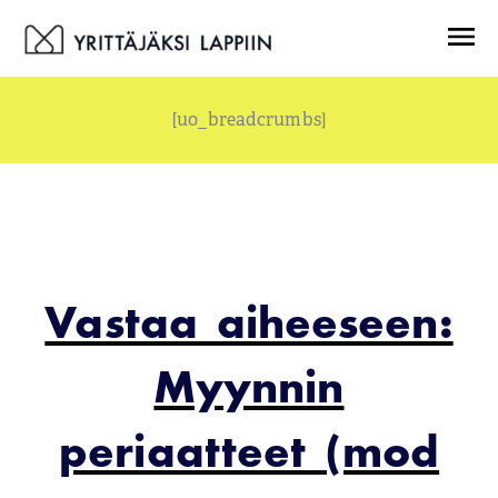
Siirry
Menu
sisältöön
[uo_breadcrumbs]
Vastaa aiheeseen:
Myynnin
periaatteet (mod