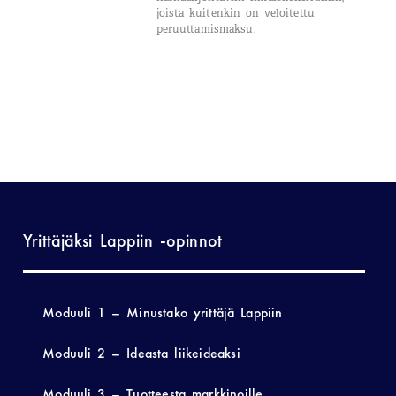
joista kuitenkin on veloitettu
peruuttamismaksu.
Yrittäjäksi Lappiin -opinnot
Moduuli 1 – Minustako yrittäjä Lappiin
Moduuli 2 – Ideasta liikeideaksi
Moduuli 3 – Tuotteesta markkinoille