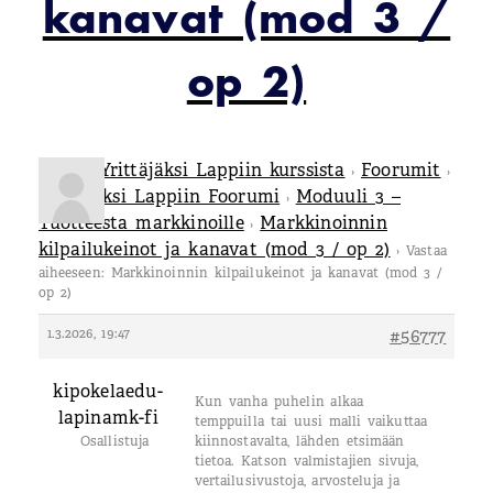
kanavat (mod 3 /
op 2)
Tietoa Yrittäjäksi Lappiin kurssista
Foorumit
›
›
Yrittäjäksi Lappiin Foorumi
Moduuli 3 –
›
Tuotteesta markkinoille
Markkinoinnin
›
kilpailukeinot ja kanavat (mod 3 / op 2)
›
Vastaa
aiheeseen: Markkinoinnin kilpailukeinot ja kanavat (mod 3 /
op 2)
1.3.2026, 19:47
#56777
kipokelaedu-
Kun vanha puhelin alkaa
lapinamk-fi
temppuilla tai uusi malli vaikuttaa
Osallistuja
kiinnostavalta, lähden etsimään
tietoa. Katson valmistajien sivuja,
vertailusivustoja, arvosteluja ja