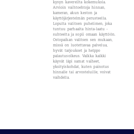
kysyn kavereilta kokemuksia.
Arvioin vaihtoehtoja hinnan,
kameran, akun keston ja
käyttöjärjestelmän perusteella.
Lopulta valitsen puhelimen, joka
tuntuu parhaalta hinta-laatu -
suhteelta ja sopii omaan käyttöön.
Ostopaikan valitsen sen mukaan,
missä on luotettavaa palvelua,
hyvät tarjoukset ja helppo
palautusoikeus. Vaikka kaikki
käyvät läpi samat vaiheet,
yksityiskohdat, kuten painotus
hinnalle tai arvosteluille, voivat
vaihdella.