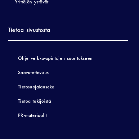
Yrittäjän ystävät
Tietoa sivustosta
Ohje verkko-opintojen suoritukseen
Saavutettavuus
Tietosuojalauseke
Tietoa tekijöistä
PR-materiaalit