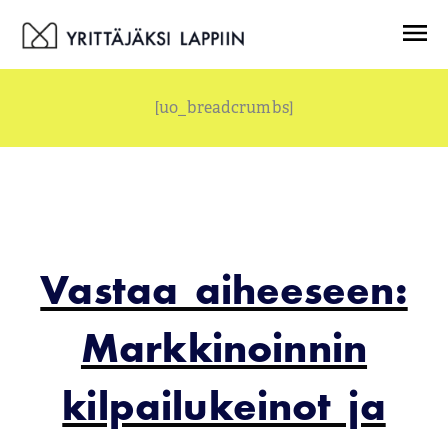
Siirry
Menu
sisältöön
[uo_breadcrumbs]
Vastaa aiheeseen:
Markkinoinnin
kilpailukeinot ja