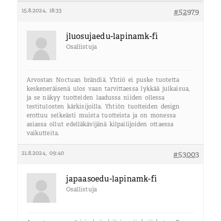
15.8.2024, 18:33
#52979
jluosujaedu-lapinamk-fi
Osallistuja
Arvostan Noctuan brändiä. Yhtiö ei puske tuotetta
keskeneräisenä ulos vaan tarvittaessa lykkää julkaisua,
ja se näkyy tuotteiden laadussa niiden ollessa
testitulosten kärkisijoilla. Yhtiön tuotteiden design
erottuu selkeästi muista tuotteista ja on monessa
asiassa ollut edelläkävijänä kilpailijoiden ottaessa
vaikutteita.
21.8.2024, 09:40
#53003
japaasoedu-lapinamk-fi
Osallistuja