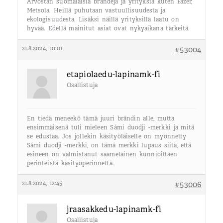
Arvostan suomalaisia brändejä ja yrityksiä kuten Fazer,
Metsola. Heillä puhutaan vastuullisuudesta ja
ekologisuudesta. Lisäksi näillä yrityksillä laatu on
hyvää. Edellä mainitut asiat ovat nykyaikana tärkeitä.
21.8.2024, 10:01
#53004
etapiolaedu-lapinamk-fi
Osallistuja
En tiedä meneekö tämä juuri brändin alle, mutta
ensimmäisenä tuli mieleen Sámi duodji -merkki ja mitä
se edustaa. Jos jollekin käsityöläiselle on myönnetty
Sámi duodji -merkki, on tämä merkki lupaus siitä, että
esineen on valmistanut saamelainen kunnioittaen
perinteistä käsityöperinnettä.
21.8.2024, 12:45
#53006
jraasakkedu-lapinamk-fi
Osallistuja