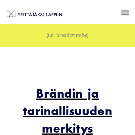
Siirry
Menu
sisältöön
[uo_breadcrumbs]
Brändin ja
tarinallisuuden
merkitys