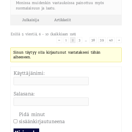
Monissa muidenkin vastauksissa painottuu myös
suomalaisuus ja laatu.
Julkaisija
Artikkelit
Esillä 5 viestiä, 6 - 10 (kaikkiaan 198)
←
1
2
3
…
38
39
40
→
Sinun täytyy olla kirjautunut vastataksesi tähän
aiheeseen.
Käyttäjänimi:
Salasana:
Pidä minut
sisäänkirjautuneena