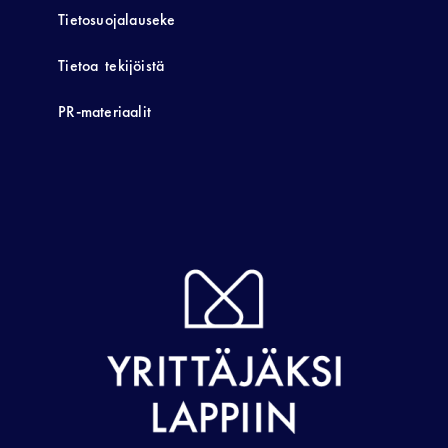
Tietosuojalauseke
Tietoa tekijöistä
PR-materiaalit