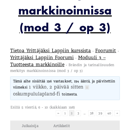
markkinoinnissa
(mod 3 / op 3)
Tietoa Yrittäjäksi Lappiin kurssista
Foorumit
›
›
Yrittäjäksi Lappiin Foorumi
Moduuli 3 –
›
Tuotteesta markkinoille
›
Brändin ja tarinallisuuden
merkitys markkinoinnissa (mod 3 / op 3)
Tämä aihe sisältää 196 vastaukset, 194 ääntä, ja päivitettiin
1 viikko, 2 päivää sitten
viimeksi
oskumpululapland-fi
toimesta.
Esillä 5 viestiä, 6 - 10 (kaikkiaan 198)
←
1
2
3
…
38
39
40
→
Julkaisija
Artikkelit