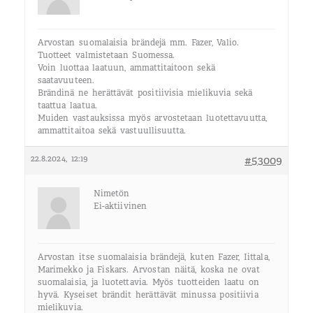
Arvostan suomalaisia brändejä mm. Fazer, Valio.
Tuotteet valmistetaan Suomessa.
Voin luottaa laatuun, ammattitaitoon sekä
saatavuuteen.
Brändinä ne herättävät positiivisia mielikuvia sekä
taattua laatua.
Muiden vastauksissa myös arvostetaan luotettavuutta,
ammattitaitoa sekä vastuullisuutta.
22.8.2024, 12:19
#53009
Nimetön
Ei-aktiivinen
Arvostan itse suomalaisia brändejä, kuten Fazer, Iittala,
Marimekko ja Fiskars. Arvostan näitä, koska ne ovat
suomalaisia, ja luotettavia. Myös tuotteiden laatu on
hyvä. Kyseiset brändit herättävät minussa positiivia
mielikuvia.