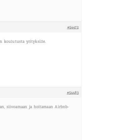
#54472
 koulutusta yrityksille.
#54483
an, siivoamaan ja hoitamaan Airbnb-