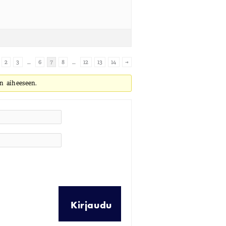
2
3
…
6
7
8
…
12
13
14
→
n aiheeseen.
Kirjaudu