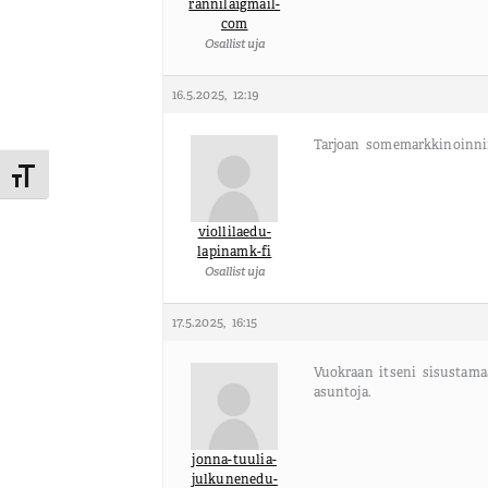
rannila1gmail-
com
Osallistuja
16.5.2025, 12:19
Tarjoan somemarkkinoinnin
Toggle Font size
viollilaedu-
lapinamk-fi
Osallistuja
17.5.2025, 16:15
Vuokraan itseni sisustama
asuntoja.
jonna-tuulia-
julkunenedu-