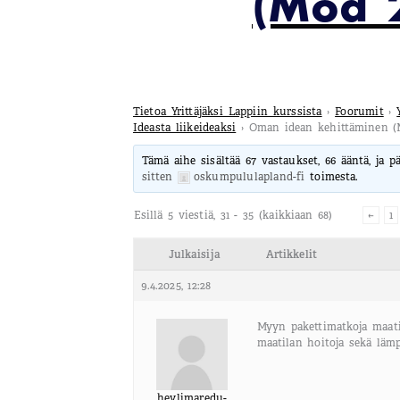
(Mod 2
Tietoa Yrittäjäksi Lappiin kurssista
›
Foorumit
›
Ideasta liikeideaksi
›
Oman idean kehittäminen (
Tämä aihe sisältää 67 vastaukset, 66 ääntä, ja p
sitten
oskumpululapland-fi
toimesta.
Esillä 5 viestiä, 31 - 35 (kaikkiaan 68)
←
1
Julkaisija
Artikkelit
9.4.2025, 12:28
Myyn pakettimatkoja maatila
maatilan hoitoja sekä lämp
heylimaredu-