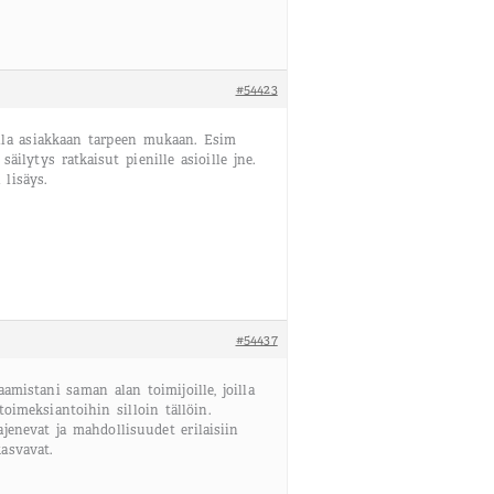
#54423
lla asiakkaan tarpeen mukaan. Esim
 säilytys ratkaisut pienille asioille jne.
lisäys.
#54437
mistani saman alan toimijoille, joilla
toimeksiantoihin silloin tällöin.
jenevat ja mahdollisuudet erilaisiin
asvavat.