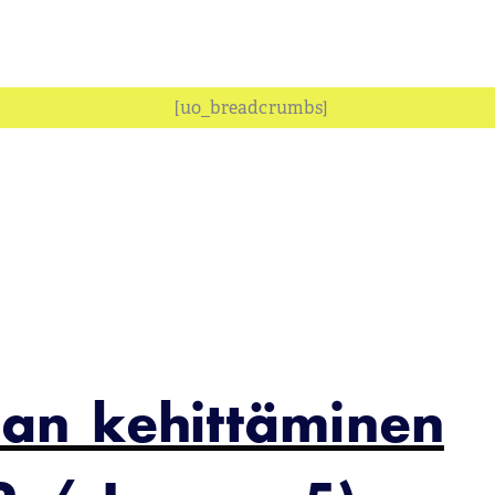
[uo_breadcrumbs]
an kehittäminen