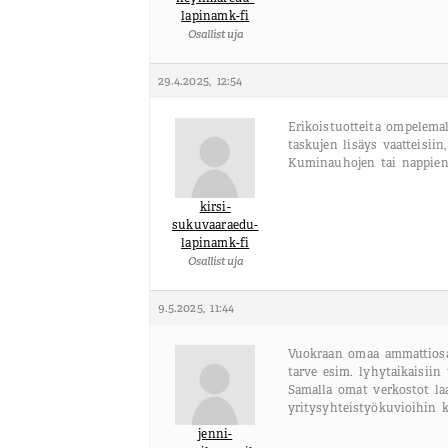
lapinamk-fi
Osallistuja
29.4.2025, 12:54
Erikoistuotteita ompelema
taskujen lisäys vaatteisiin,
Kuminauhojen tai nappien 
kirsi-
sukuvaaraedu-
lapinamk-fi
Osallistuja
9.5.2025, 11:44
Vuokraan omaa ammattiosaa
tarve esim. lyhytaikaisiin 
Samalla omat verkostot laa
yritysyhteistyökuvioihin k
jenni-