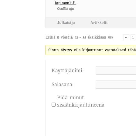
lapinamk-fi
Osallistuja
Julkaisija
Artikkelit
Esillä 5 viestiä, 31 - 35 (kaikkiaan 68)
←
1
Sinun täytyy olla kirjautunut vastataksesi tähä
Käyttäjänimi:
Salasana:
Pidä minut
sisäänkirjautuneena