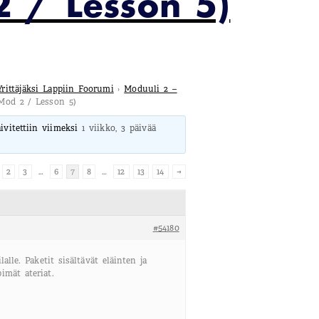
 / Lesson 5)
Yrittäjäksi Lappiin Foorumi
›
Moduuli 2 –
Mod 2 / Lesson 5)
äivitettiin viimeksi
1 viikko, 3 päivää
2
3
…
6
7
8
…
12
13
14
→
#54180
lle. Paketit sisältävät eläinten ja
imät ateriat.