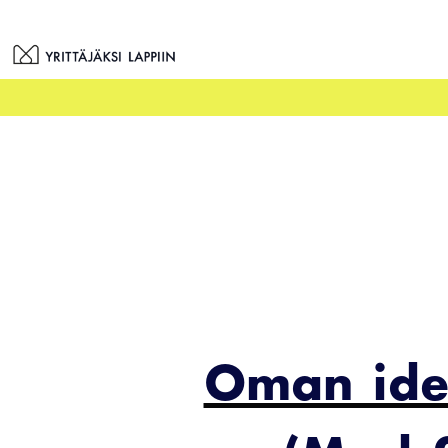
Siirry
sisältöön
Oman ide