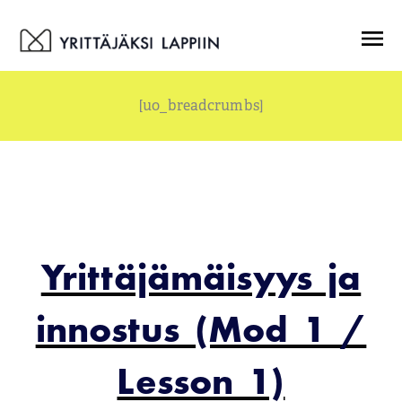
Siirry
Menu
sisältöön
[uo_breadcrumbs]
Yrittäjämäisyys ja
innostus (Mod 1 /
Lesson 1)