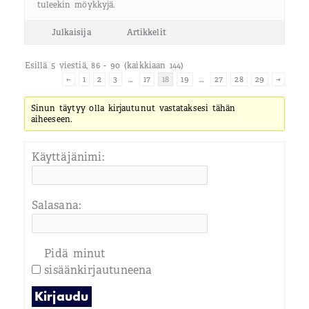
tuleekin möykkyjä.
Julkaisija
Artikkelit
Esillä 5 viestiä, 86 - 90 (kaikkiaan 144)
←
1
2
3
…
17
18
19
…
27
28
29
→
Sinun täytyy olla kirjautunut vastataksesi tähän
aiheeseen.
Käyttäjänimi:
Salasana:
Pidä minut
sisäänkirjautuneena
Kirjaudu