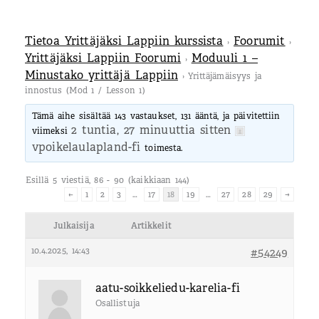
Tietoa Yrittäjäksi Lappiin kurssista
Foorumit
›
›
Yrittäjäksi Lappiin Foorumi
Moduuli 1 –
›
Minustako yrittäjä Lappiin
›
Yrittäjämäisyys ja
innostus (Mod 1 / Lesson 1)
Tämä aihe sisältää 143 vastaukset, 131 ääntä, ja päivitettiin
2 tuntia, 27 minuuttia sitten
viimeksi
vpoikelaulapland-fi
toimesta.
Esillä 5 viestiä, 86 - 90 (kaikkiaan 144)
←
1
2
3
…
17
18
19
…
27
28
29
→
Julkaisija
Artikkelit
10.4.2025, 14:43
#54249
aatu-soikkeliedu-karelia-fi
Osallistuja