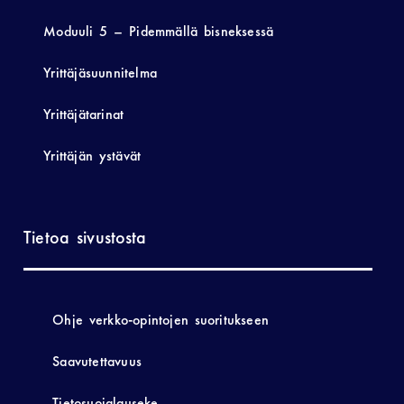
Moduuli 5 – Pidemmällä bisneksessä
Yrittäjäsuunnitelma
Yrittäjätarinat
Yrittäjän ystävät
Tietoa sivustosta
Ohje verkko-opintojen suoritukseen
Saavutettavuus
Tietosuojalauseke