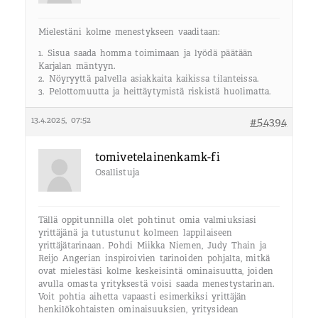
Mielestäni kolme menestykseen vaaditaan:
1. Sisua saada homma toimimaan ja lyödä päätään
Karjalan mäntyyn.
2. Nöyryyttä palvella asiakkaita kaikissa tilanteissa.
3. Pelottomuutta ja heittäytymistä riskistä huolimatta.
13.4.2025, 07:52
#54394
tomivetelainenkamk-fi
Osallistuja
Tällä oppitunnilla olet pohtinut omia valmiuksiasi
yrittäjänä ja tutustunut kolmeen lappilaiseen
yrittäjätarinaan. Pohdi Miikka Niemen, Judy Thain ja
Reijo Angerian inspiroivien tarinoiden pohjalta, mitkä
ovat mielestäsi kolme keskeisintä ominaisuutta, joiden
avulla omasta yrityksestä voisi saada menestystarinan.
Voit pohtia aihetta vapaasti esimerkiksi yrittäjän
henkilökohtaisten ominaisuuksien, yritysidean