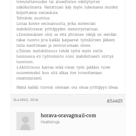
toteutettavuuden tai alueellisten edellytysten
näkökulmasta. Vastattuasi käy myös lukemassa muiden
kirjoittamia vastauksia.
Tehtävän suoritus:
Listaa kolme ominaisuutta, jotka mielestäsi
mahdollistavat yrittäjyyden menestystarinan.
1.Ensimmäinen olisi se että yhteinen tekijä on meidän
rakas luonto jota kaikki kaipaavat työnkiireen jälkeen
tulla nauttimaan ja rentoutumaan sinne.
2.Toinen mahdollisuus tehdä työtä myös siellä
luonnossa eli työtoimisto voisi mahdollisesti siirtyä
luontoon.
3.Aktiivisuus kasvaa sekä oman työn palkkio tulee
suuremmaksi kun sitä alkaa itse toteuttamaan
omatoimisesti.
Nämä kaikki tulevat olemaan osa omaa yrittäjyys ideaa.
15.4.2025, 20:12
#54403
horava-oravagmail-com
Osallistuja