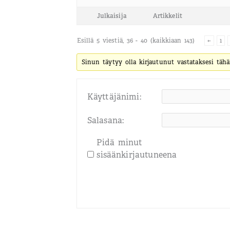
Julkaisija
Artikkelit
Esillä 5 viestiä, 36 - 40 (kaikkiaan 143)
←
1
Sinun täytyy olla kirjautunut vastataksesi tähä
Käyttäjänimi:
Salasana:
Pidä minut
sisäänkirjautuneena