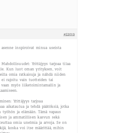
#53019
en asenne inspiroivat minua useista
ahdollisuudet: Yrittäjyys tarjoaa tilaa
lle. Kun luot oman yrityksen, voit
keilla omia ratkaisuja ja nähdä niiden
ei rajoitu vain tuotteiden tai
, vaan myös liiketoimintamallin ja
aamiseen.
minen: Yrittäjyys tarjoaa
a aikataulua ja tehdä päätöksiä, jotka
n työhön ja elämään. Tämä vapaus
isen ja ammatillisen kasvun sekä
teuttaa omia unelmia ja arvoja. Se on
ijä, koska voi itse määrittää, mihin