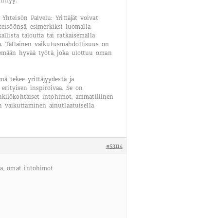
ittyy.
Yhteisön Palvelu: Yrittäjät voivat
teisöönsä, esimerkiksi luomalla
allista taloutta tai ratkaisemalla
a. Tällainen vaikutusmahdollisuus on
kemään hyvää työtä, joka ulottuu oman
mä tekee yrittäjyydestä ja
 erityisen inspiroivaa. Se on
kilökohtaiset intohimot, ammatillinen
n vaikuttaminen ainutlaatuisella
#53114
ta, omat intohimot