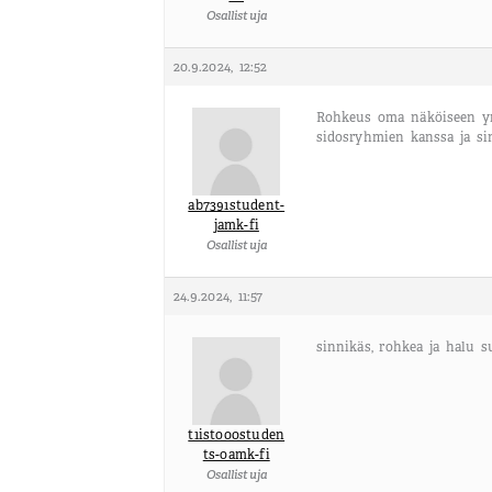
Osallistuja
20.9.2024, 12:52
Rohkeus oma näköiseen yr
sidosryhmien kanssa ja si
ab7391student-
jamk-fi
Osallistuja
24.9.2024, 11:57
sinnikäs, rohkea ja halu 
t1isto00studen
ts-oamk-fi
Osallistuja