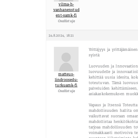
vilma-h-
vanhanenstud
ent-samk-fi
Osallistuja
24.8.2024, 18:21
Yrittäjyys ja yrittäjämäin
syistä:
Luovuuden ja Innovaation M
luovuudelle ja innovaatioi
matteus-
kehittää uusia ideoita, ko
lindroosedu-
toteutuvan. Tämä luovuus 
turkuamk-fi
palveluiden kehittämiseen
Osallistuja
asiakaskokemuksen muokk
Vapaus ja Itsensä Toteutta
mahdollisuuden hallita oma
vaikuttavat suoraan omaa
mahdollistaa henkilökohta
tarjoaa mahdollisuuden to
voimakkaasti motivoiva tek