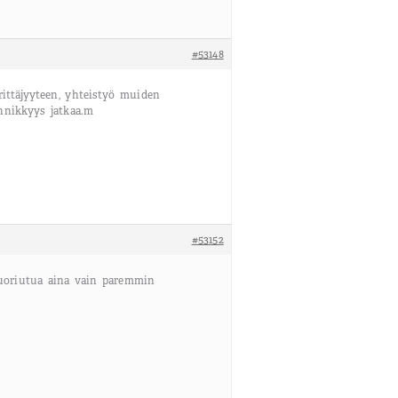
#53148
ittäjyyteen, yhteistyö muiden
nnikkyys jatkaa.m
#53152
suoriutua aina vain paremmin