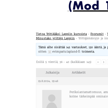
(Mod 1
Tietoa Yrittäjäksi Lappiin kurssista
›
Foorumit
›
Minustako yrittäjä Lappiin
›
Yrittäjämäisyys ja i
Tämä aihe sisältää 142 vastaukset, 130 ääntä, ja
sitten
evimpariulapland-fi
toimesta.
Esillä 5 viestiä, 36 - 40 (kaikkiaan 143)
←
1
Julkaisija
Artikkelit
19.8.2024, 19:46
Periksiantamattomuus, amm
kolme tärkeimpää ominaisuu