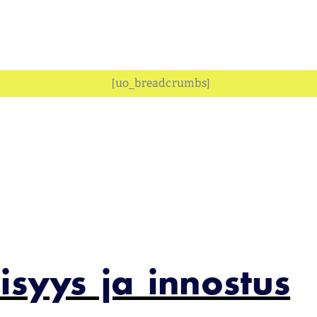
[uo_breadcrumbs]
isyys ja innostus