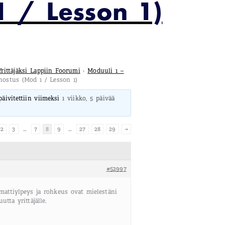
 / Lesson 1)
Yrittäjäksi Lappiin Foorumi
›
Moduuli 1 –
nnostus (Mod 1 / Lesson 1)
 päivitettiin viimeksi
1 viikko, 5 päivää
2
3
…
7
8
9
…
27
28
29
→
#52997
attiylpeys ja rohkeus ovat mielestäni
tta yrittäjälle.