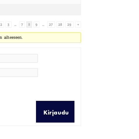
2
3
…
7
8
9
…
27
28
29
→
n aiheeseen.
Kirjaudu