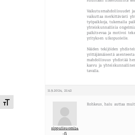
suuntaan liiketoiminta keh
Vaikutusmahdollisuudet ja 
vaikuttaa merkittävästi yh
työpaikkoja, tukemalla paik
yhteiskunnallisia ongelmi
palkitsevaa ja motivoi te
yrityksen ulkopuolelle.
Näiden tekijöiden yhdistel
yrittäjämäisestä asenteesta
mahdollisuus yhdistää hen
kasvu ja yhteiskunnalline
tavalla.
11.9.2024, 21:42
Toggle Font size
Rohkeus, halu auttaa mui
sippulisuomi24
-fi