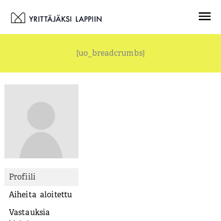
Siirry
Menu
sisältöön
[uo_breadcrumbs]
Profiili
Aiheita aloitettu
Vastauksia