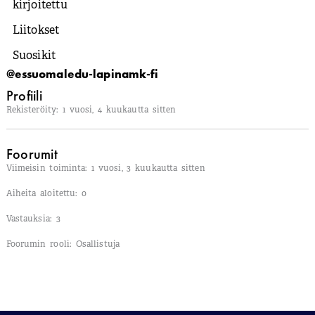
kirjoitettu
Liitokset
Suosikit
@essuomaledu-lapinamk-fi
Profiili
Rekisteröity: 1 vuosi, 4 kuukautta sitten
Foorumit
Viimeisin toiminta: 1 vuosi, 3 kuukautta sitten
Aiheita aloitettu: 0
Vastauksia: 3
Foorumin rooli: Osallistuja