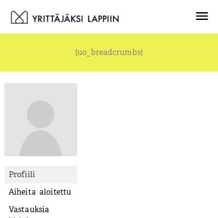
Siirry
Menu
sisältöön
[uo_breadcrumbs]
Profiili
Aiheita aloitettu
Vastauksia