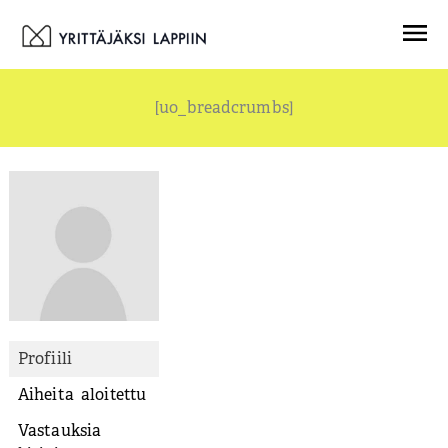
Siirry
Menu
sisältöön
[uo_breadcrumbs]
Profiili
Aiheita aloitettu
Vastauksia