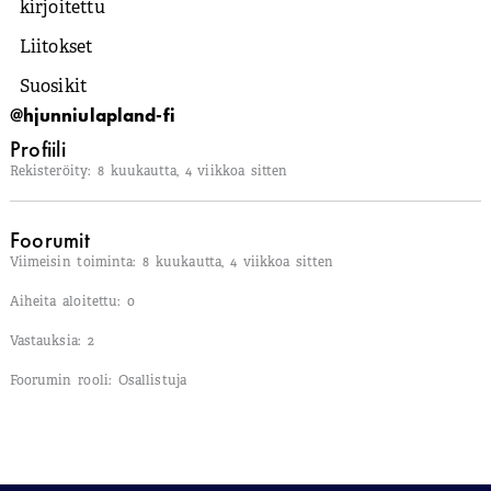
kirjoitettu
Liitokset
Suosikit
@hjunniulapland-fi
Profiili
Rekisteröity: 8 kuukautta, 4 viikkoa sitten
Foorumit
Viimeisin toiminta: 8 kuukautta, 4 viikkoa sitten
Aiheita aloitettu: 0
Vastauksia: 2
Foorumin rooli: Osallistuja