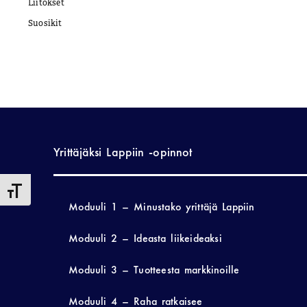
Liitokset
Suosikit
Yrittäjäksi Lappiin -opinnot
Toggle Font size
Moduuli 1 – Minustako yrittäjä Lappiin
Moduuli 2 – Ideasta liikeideaksi
Moduuli 3 – Tuotteesta markkinoille
Moduuli 4 – Raha ratkaisee