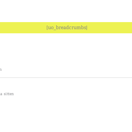
[uo_breadcrumbs]
n
a sitten