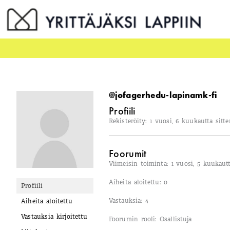
Siirry
sisältöön
@jofagerhedu-lapinamk-fi
Profiili
Rekisteröity: 1 vuosi, 6 kuukautta sitte
Foorumit
Viimeisin toiminta: 1 vuosi, 5 kuukautt
Aiheita aloitettu: 0
Profiili
Vastauksia: 4
Aiheita aloitettu
Vastauksia kirjoitettu
Foorumin rooli: Osallistuja