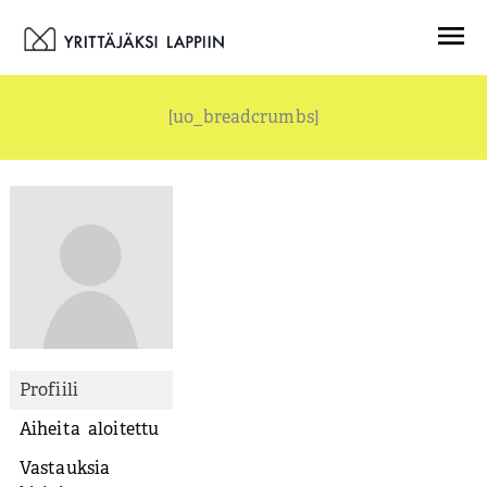
Siirry
Menu
sisältöön
[uo_breadcrumbs]
Profiili
Aiheita aloitettu
Vastauksia