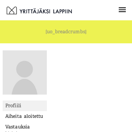
Siirry
Menu
sisältöön
[uo_breadcrumbs]
Profiili
Aiheita aloitettu
Vastauksia