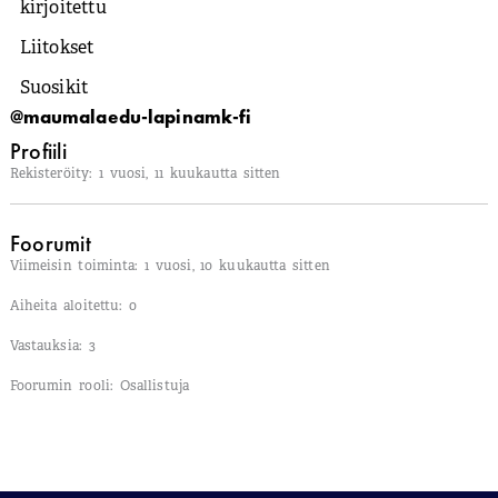
kirjoitettu
Liitokset
Suosikit
@maumalaedu-lapinamk-fi
Profiili
Rekisteröity: 1 vuosi, 11 kuukautta sitten
Foorumit
Viimeisin toiminta: 1 vuosi, 10 kuukautta sitten
Aiheita aloitettu: 0
Vastauksia: 3
Foorumin rooli: Osallistuja