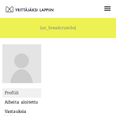
Siirry
Menu
sisältöön
[uo_breadcrumbs]
Profiili
Aiheita aloitettu
Vastauksia