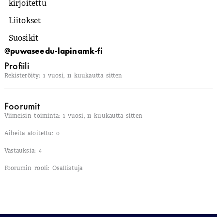
kirjoitettu
Liitokset
Suosikit
@puwaseedu-lapinamk-fi
Profiili
Rekisteröity: 1 vuosi, 11 kuukautta sitten
Foorumit
Viimeisin toiminta: 1 vuosi, 11 kuukautta sitten
Aiheita aloitettu: 0
Vastauksia: 4
Foorumin rooli: Osallistuja