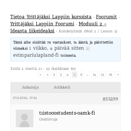
Tietoa Yrittäjäksi Lappiin kurssista
Foorumit
›
›
Yrittäjäksi Lappiin Foorumi
Moduuli 2 –
›
Ideasta liikeideaksi
›
Kohderyhmät (Mod 2 / Lesson 3)
Tämä aihe sisältää 79 vastaukset, 74 ääntä, ja päivitettiin
1 viikko, 4 päivää sitten
viimeksi
evimpariulapland-fi
toimesta.
Esillä 5 viestiä, 21 - 25 (kaikkiaan 80)
←
1
2
3
4
5
6
…
14
15
16
→
Julkaisija
Artikkelit
17.11.2024, 17:34
#53299
t1isto00students-oamk-fi
Osallistuja