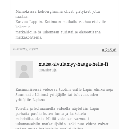
Mainoksissa kohderyhminä olivat yritykset jotta
saadaan
Kasvua Lappiin. Kotimaan matkailu rauhaa etsiville,
kokemus
matkailioille ja ulkomaan turisteille eksoottisena
matkakohteena.
26.2.2025, 09:07
#53836
maisa-sivulamyy-haaga-helia-fi
Osallistuja
Ensimmäisessä videossa tuotiin esille Lapin elinkeinoja.
Suunnattu lähinnä yrittjäjille tai tulevaisuuden
yrittäjille Lapissa.
Toisella ja kolmannella videolla näytetään Lapin
parhaita puolia kuten lunta ja laskettelu
mahdollisuuksia. Näillä vedotaan varmasti
ulkomaalaisiin matkailijoihin. Toki nuo videot voivat