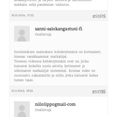
matkailu sekä pandemian vaikutus.
16.12.2024, 17:25
#53576
sanni-salokangastuni-fi
Osallistuja
Ensimmäisen mainoksen kohderyhmänä on kotimaiset,
hieman varakkaammat matkailijat.
Toisessa videossa kohderyhmänä ovat ne, jotka
haluavat kokeilla uusia asioita, kotimaiset ja
ulkomaiset matkailijat molemmat. Kolmas video on
suunnattu saksalaisille ja niille, jotka haluavat kokea
lumen taian.
10.2.2025, 18:52
#53786
niilolippogmail-com
Osallistuja