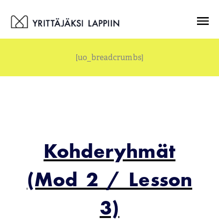
Siirry
Menu
sisältöön
[uo_breadcrumbs]
Kohderyhmät
(Mod 2 / Lesson
3)