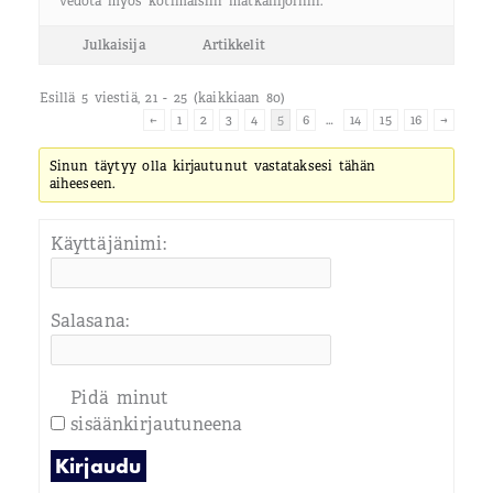
vedota myös kotimaisiin matkailijoihin.
Julkaisija
Artikkelit
Esillä 5 viestiä, 21 - 25 (kaikkiaan 80)
←
1
2
3
4
5
6
…
14
15
16
→
Sinun täytyy olla kirjautunut vastataksesi tähän
aiheeseen.
Käyttäjänimi:
Salasana:
Pidä minut
sisäänkirjautuneena
Kirjaudu