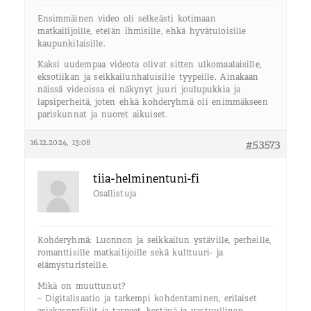
Ensimmäinen video oli selkeästi kotimaan
matkailijoille, etelän ihmisille, ehkä hyvätuloisille
kaupunkilaisille.
Kaksi uudempaa videota olivat sitten ulkomaalaisille,
eksotiikan ja seikkailunhaluisille tyypeille. Ainakaan
näissä videoissa ei näkynyt juuri joulupukkia ja
lapsiperheitä, joten ehkä kohderyhmä oli enimmäkseen
pariskunnat ja nuoret aikuiset.
16.12.2024, 13:08
#53573
tiia-helminentuni-fi
Osallistuja
Kohderyhmä: Luonnon ja seikkailun ystäville, perheille,
romanttisille matkailijoille sekä kulttuuri- ja
elämysturisteille.
Mikä on muuttunut?
– Digitalisaatio ja tarkempi kohdentaminen, erilaiset
asiakasprofiilit ja tarpeet, kestävä ja vastuullinen