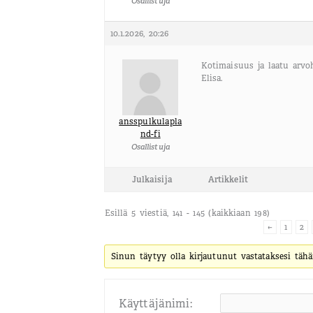
Osallistuja
10.1.2026, 20:26
Kotimaisuus ja laatu arvoh
Elisa.
ansspulkulapla
nd-fi
Osallistuja
Julkaisija
Artikkelit
Esillä 5 viestiä, 141 - 145 (kaikkiaan 198)
←
1
2
Sinun täytyy olla kirjautunut vastataksesi tähä
Käyttäjänimi: