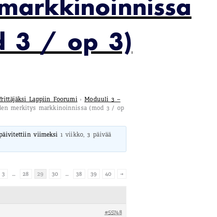
markkinoinnissa
 3 / op 3)
Yrittäjäksi Lappiin Foorumi
›
Moduuli 3 –
uden merkitys markkinoinnissa (mod 3 / op
 päivitettiin viimeksi
1 viikko, 3 päivää
3
…
28
29
30
…
38
39
40
→
#55748