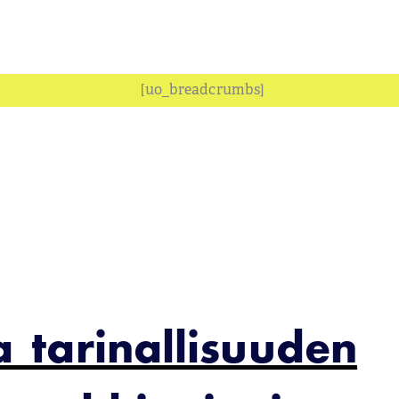
[uo_breadcrumbs]
a tarinallisuuden