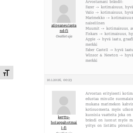
Arvostamani brändit:
Fazer -> kotimaisuus, hyvä
Valio -> kotimaisuus, hyvä
Marimekko -> kotimaisuus, 
naisellinen
alipsaneulapla
Muumit -> kotimaisuus, a
nd-fi
Fiskars -> kotimaisuus, hy
Osallistuja
Apple -> hyvä laatu, graaf
merkki
Faber Castell -> hyvä laatu
Winsor & Newton -> hyvä l
merkki
Toggle Font size
10.1.2026, 00:23
Arvostan erityisesti kotim
edustaa minulle suomalais
mukana marimekon kahvim
kotisuomesta. myös ulkom
kuosisia vaatteita joka on
kerttu-
brändi on luonut myös ma
holappahotmai
yritys on listättu pörssiin
l-fi