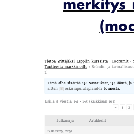
merkitys 
(mod
Tietoa Yrittäjäksi Lappiin kurssista
›
Foorumit
›
Tuotteesta markkinoille
›
Brändin ja tarinallisu
3)
Tämä aihe sisältää 196 vastaukset, 194 ääntä, ja
sitten
oskumpululapland-fi
toimesta.
Esillä 5 viestiä, 141 - 145 (kaikkiaan 198)
←
1
2
Julkaisija
Artikkelit
17.10.2025, 21:51