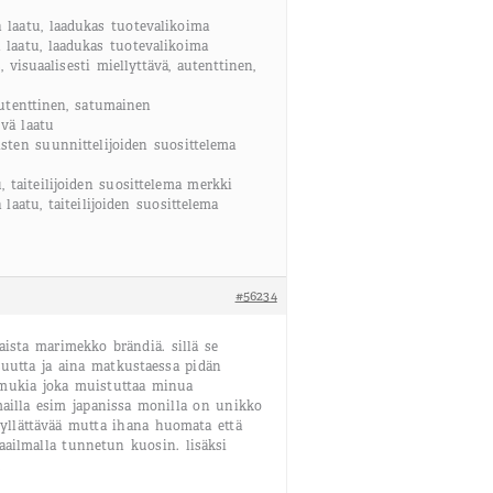
 laatu, laadukas tuotevalikoima
 laatu, laadukas tuotevalikoima
visuaalisesti miellyttävä, autenttinen,
utenttinen, satumainen
vä laatu
isten suunnittelijoiden suosittelema
, taiteilijoiden suosittelema merkki
aatu, taiteilijoiden suosittelema
#56234
aista marimekko brändiä. sillä se
uutta ja aina matkustaessa pidän
ukia joka muistuttaa minua
ailla esim japanissa monilla on unikko
 yllättävää mutta ihana huomata että
ailmalla tunnetun kuosin. lisäksi
.