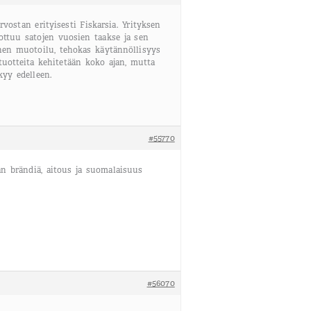
vostan erityisesti Fiskarsia. Yrityksen
ottuu satojen vuosien taakse ja sen
inen muotoilu, tehokas käytännöllisyys
tuotteita kehitetään koko ajan, mutta
kyy edelleen.
#55770
lan brändiä, aitous ja suomalaisuus
#56070