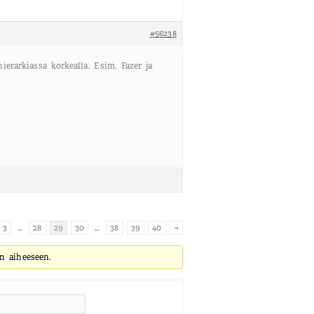
#56238
ierarkiassa korkealla. Esim. Fazer ja
3
…
28
29
30
…
38
39
40
→
n aiheeseen.