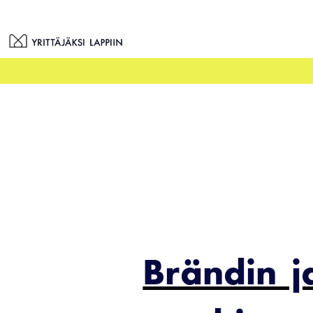
Siirry
sisältöön
Brändin j