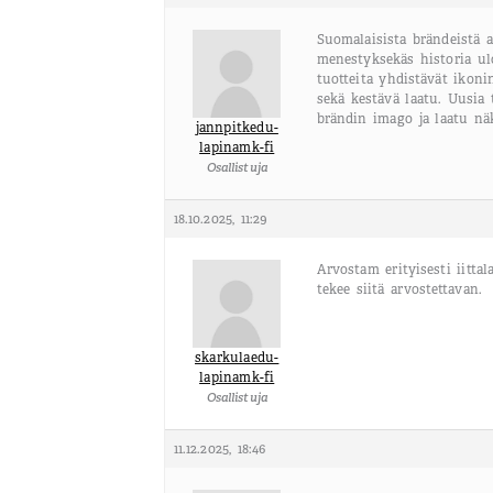
Suomalaisista brändeistä ar
menestyksekäs historia ul
tuotteita yhdistävät ikon
sekä kestävä laatu. Uusia 
brändin imago ja laatu nä
jannpitkedu-
lapinamk-fi
Osallistuja
18.10.2025, 11:29
Arvostam erityisesti iitta
tekee siitä arvostettavan.
skarkulaedu-
lapinamk-fi
Osallistuja
11.12.2025, 18:46