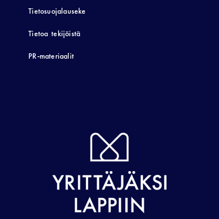
Tietosuojalauseke
Tietoa tekijöistä
PR-materiaalit