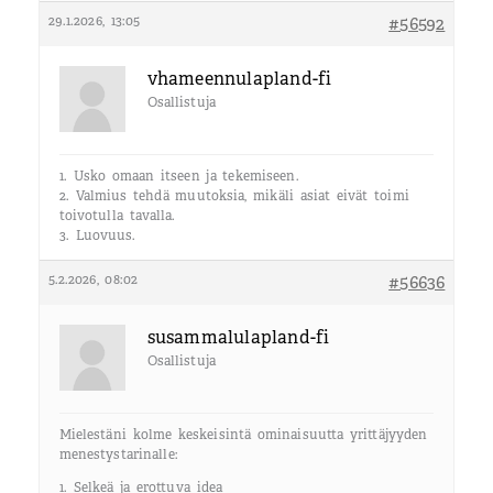
29.1.2026, 13:05
#56592
vhameennulapland-fi
Osallistuja
1. Usko omaan itseen ja tekemiseen.
2. Valmius tehdä muutoksia, mikäli asiat eivät toimi
toivotulla tavalla.
3. Luovuus.
5.2.2026, 08:02
#56636
susammalulapland-fi
Osallistuja
Mielestäni kolme keskeisintä ominaisuutta yrittäjyyden
menestystarinalle:
1. Selkeä ja erottuva idea