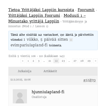
Tietoa Yrittäjäksi Lappiin kurssista
Foorumit
›
›
Yrittäjäksi Lappiin Foorumi
Moduuli 1 –
›
Minustako yrittäjä Lappiin
›
Yrittäjämäisyys ja
innostus (Mod 1 / Lesson 1)
Tämä aihe sisältää 142 vastaukset, 130 ääntä, ja päivitettiin
1 viikko, 5 päivää sitten
viimeksi
evimpariulapland-fi
toimesta.
Esillä 5 viestiä, 106 - 110 (kaikkiaan 143)
←
1
2
3
…
21
22
23
…
27
28
29
→
Julkaisija
Artikkelit
12.11.2025, 19:06
#55870
hjunniulapland-fi
Osallistuja