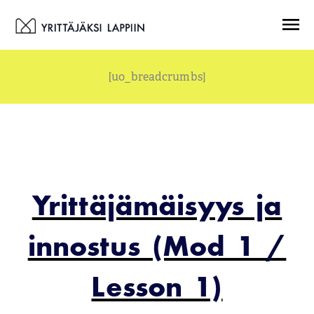
Siirry
Menu
sisältöön
[uo_breadcrumbs]
Yrittäjämäisyys ja
innostus (Mod 1 /
Lesson 1)