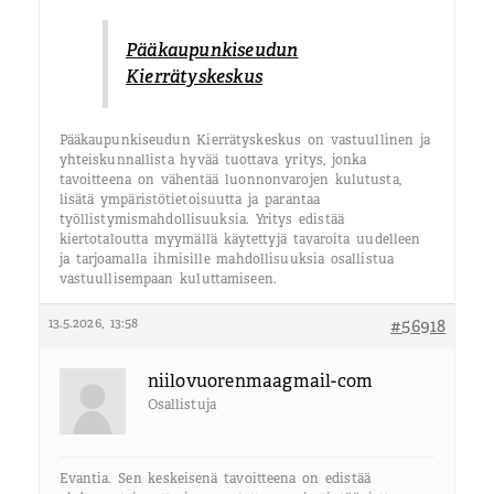
Pääkaupunkiseudun
Kierrätyskeskus
Pääkaupunkiseudun Kierrätyskeskus on vastuullinen ja
yhteiskunnallista hyvää tuottava yritys, jonka
tavoitteena on vähentää luonnonvarojen kulutusta,
lisätä ympäristötietoisuutta ja parantaa
työllistymismahdollisuuksia. Yritys edistää
kiertotaloutta myymällä käytettyjä tavaroita uudelleen
ja tarjoamalla ihmisille mahdollisuuksia osallistua
vastuullisempaan kuluttamiseen.
13.5.2026, 13:58
#56918
niilovuorenmaagmail-com
Osallistuja
Evantia. Sen keskeisenä tavoitteena on edistää