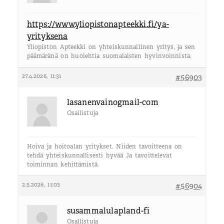
https://www.yliopistonapteekki.fi/ya-
yrityksena
Yliopiston Apteekki on yhteiskunnallinen yritys, ja sen
päämäränä on huolehtia suomalaisten hyvinvoinnista.
27.4.2026, 11:31
#56903
lasanenvainogmail-com
Osallistuja
Hoiva ja hoitoalan yritykset. Niiden tavoitteena on
tehdä yhteiskunnallisesti hyvää Ja tavoittelevat
toiminnan kehittämistä.
2.5.2026, 11:03
#56904
susammalulapland-fi
Osallistuja