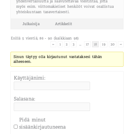
yhdenvertaisuutta ja saavutettavaa viestintää, jotta
myös esim. viittomakieliset henkilöt voivat osallistua
yhteiskuntaan tasavertaisesti.
Julkaisija
Artikkelit
Esillä 5 viestiä, 86 - 90 (kaikkiaan 98)
←
1
2
3
…
17
18
19
20
→
Sinun täytyy olla kirjautunut vastataksesi tähän
aiheeseen.
Käyttäjänimi:
Salasana:
Pidä minut
sisäänkirjautuneena