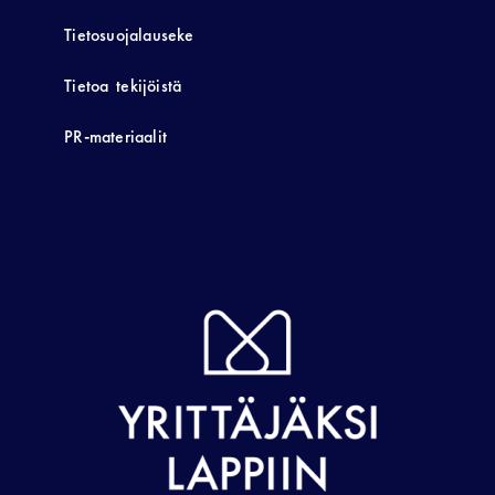
Tietosuojalauseke
Tietoa tekijöistä
PR-materiaalit