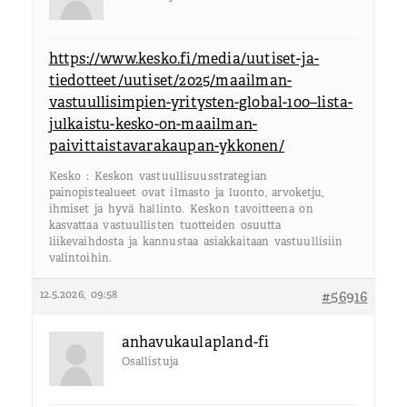
https://www.kesko.fi/media/uutiset-ja-
tiedotteet/uutiset/2025/maailman-
vastuullisimpien-yritysten-global-100–lista-
julkaistu-kesko-on-maailman-
paivittaistavarakaupan-ykkonen/
Kesko : Keskon vastuullisuusstrategian
painopistealueet ovat ilmasto ja luonto, arvoketju,
ihmiset ja hyvä hallinto. Keskon tavoitteena on
kasvattaa vastuullisten tuotteiden osuutta
liikevaihdosta ja kannustaa asiakkaitaan vastuullisiin
valintoihin.
12.5.2026, 09:58
#56916
anhavukaulapland-fi
Osallistuja