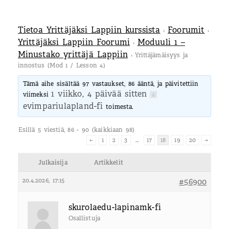
Tietoa Yrittäjäksi Lappiin kurssista
Foorumit
›
›
Yrittäjäksi Lappiin Foorumi
Moduuli 1 –
›
Minustako yrittäjä Lappiin
›
Yrittäjämäisyys ja
innostus (Mod 1 / Lesson 4)
Tämä aihe sisältää 97 vastaukset, 86 ääntä, ja päivitettiin
1 viikko, 4 päivää sitten
viimeksi
evimpariulapland-fi
toimesta.
Esillä 5 viestiä, 86 - 90 (kaikkiaan 98)
←
1
2
3
…
17
18
19
20
→
Julkaisija
Artikkelit
20.4.2026, 17:15
#56900
skurolaedu-lapinamk-fi
Osallistuja