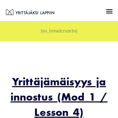
Siirry
Menu
sisältöön
[uo_breadcrumbs]
Yrittäjämäisyys ja
innostus (Mod 1 /
Lesson 4)