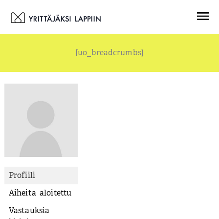
Siirry
Menu
sisältöön
[uo_breadcrumbs]
Profiili
Aiheita aloitettu
Vastauksia