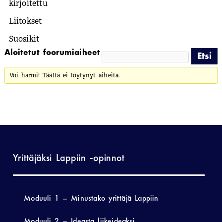
kirjoitettu
Liitokset
Suosikit
Aloitetut foorumiaiheet
Voi harmi! Täältä ei löytynyt aiheita.
Yrittäjäksi Lappiin -opinnot
Moduuli 1 – Minustako yrittäjä Lappiin
Moduuli 2 – Ideasta liikeideaksi