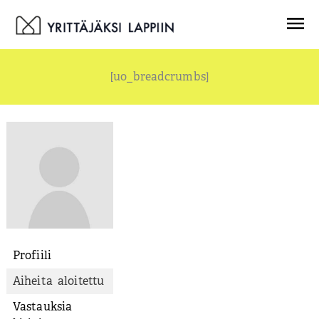
Siirry
Menu
sisältöön
[uo_breadcrumbs]
Profiili
Aiheita aloitettu
Vastauksia