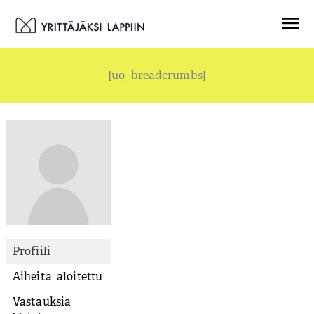
Siirry
Menu
sisältöön
[uo_breadcrumbs]
Profiili
Aiheita aloitettu
Vastauksia