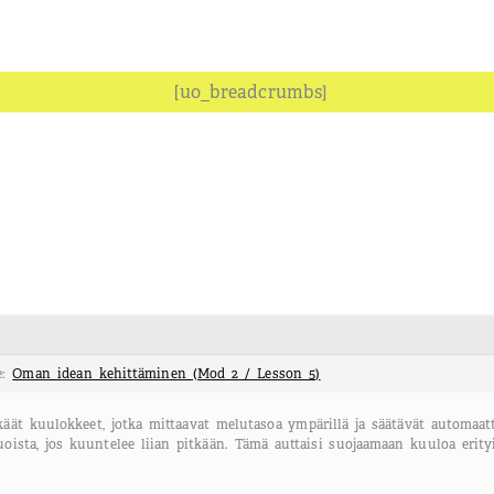
[uo_breadcrumbs]
e:
Oman idean kehittäminen (Mod 2 / Lesson 5)
käät kuulokkeet, jotka mittaavat melutasoa ympärillä ja säätävät automaatt
oista, jos kuuntelee liian pitkään. Tämä auttaisi suojaamaan kuuloa erityis