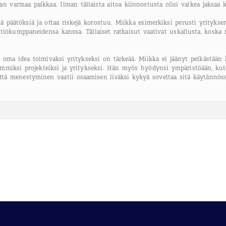
an varmaa palkkaa. Ilman tällaista aitoa kiinnostusta olisi vaikea jaksaa ke
ä päätöksiä ja ottaa riskejä korostuu. Miikka esimerkiksi perusti yrityk
tiökumppaneidensa kanssa. Tällaiset ratkaisut vaativat uskallusta, koska 
ä oma idea toimivaksi yritykseksi on tärkeää. Miikka ei jäänyt pelkästään
emmiksi projekteiksi ja yritykseksi. Hän myös hyödynsi ympäristöään, kute
että menestyminen vaatii osaamisen lisäksi kykyä soveltaa sitä käytännöss