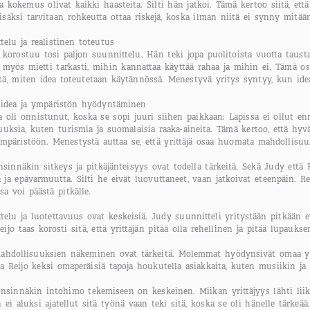
ja kokemus olivat kaikki haasteita. Silti hän jatkoi. Tämä kertoo siitä, ett
isäksi tarvitaan rohkeutta ottaa riskejä, koska ilman niitä ei synny mitää
telu ja realistinen toteutus
korostuu tosi paljon suunnittelu. Hän teki jopa puolitoista vuotta taustat
n myös mietti tarkasti, mihin kannattaa käyttää rahaa ja mihin ei. Tämä osoi
tä, miten idea toteutetaan käytännössä. Menestyvä yritys syntyy, kun ideaa
 idea ja ympäristön hyödyntäminen
a oli onnistunut, koska se sopi juuri siihen paikkaan: Lapissa ei ollut en
uuksia, kuten turismia ja suomalaisia raaka-aineita. Tämä kertoo, että hyvä
mpäristöön. Menestystä auttaa se, että yrittäjä osaa huomata mahdollisuuk
nsinnäkin sitkeys ja pitkäjänteisyys ovat todella tärkeitä. Sekä Judy että 
ja epävarmuutta. Silti he eivät luovuttaneet, vaan jatkoivat eteenpäin. Reij
a voi päästä pitkälle.
elu ja luotettavuus ovat keskeisiä. Judy suunnitteli yritystään pitkään etu
ijo taas korosti sitä, että yrittäjän pitää olla rehellinen ja pitää lupaukse
ahdollisuuksien näkeminen ovat tärkeitä. Molemmat hyödynsivät omaa ymp
 ja Reijo keksi omaperäisiä tapoja houkutella asiakkaita, kuten musiikin j
Ensinnäkin intohimo tekemiseen on keskeinen. Miikan yrittäjyys lähti liik
ei aluksi ajatellut sitä työnä vaan teki sitä, koska se oli hänelle tärkeä