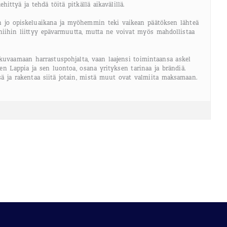
hittyä ja tehdä töitä pitkällä aikavälillä.
sen jo opiskeluaikana ja myöhemmin teki vaikean päätöksen lähteä
niihin liittyy epävarmuutta, mutta ne voivat myös mahdollistaa
 kuvaamaan harrastuspohjalta, vaan laajensi toimintaansa askel
n Lappia ja sen luontoa, osana yrityksen tarinaa ja brändiä.
ä ja rakentaa siitä jotain, mistä muut ovat valmiita maksamaan.