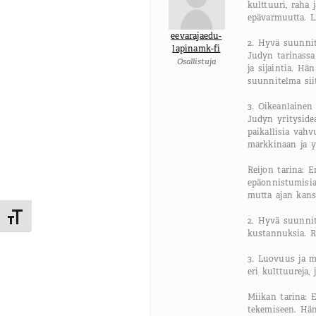
kulttuuri, raha 
epävarmuutta. L
eevarajaedu-
2. Hyvä suunnit
lapinamk-fi
Judyn tarinassa 
Osallistuja
ja sijaintia. Hä
suunnitelma sii
3. Oikeanlainen
Judyn yrityside
paikallisia vahv
markkinaan ja y
Reijon tarina: E
epäonnistumisia 
mutta ajan kanss
Toggle Font size
2. Hyvä suunnitt
kustannuksia. Re
3. Luovuus ja m
eri kulttuureja,
Miikan tarina: 
tekemiseen. Hän 