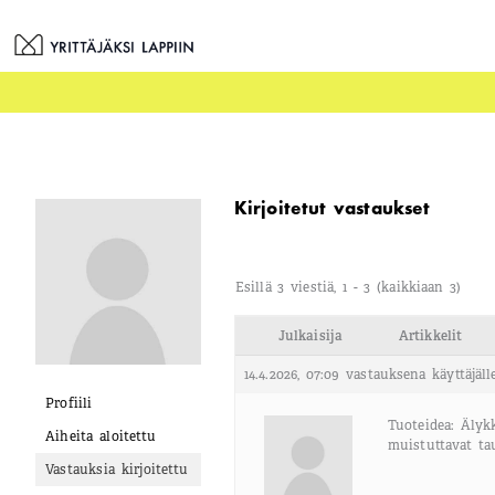
Siirry
sisältöön
Kirjoitetut vastaukset
Esillä 3 viestiä, 1 - 3 (kaikkiaan 3)
Julkaisija
Artikkelit
14.4.2026, 07:09
vastauksena käyttäjäll
Profiili
Tuoteidea: Älyk
Aiheita aloitettu
muistuttavat tau
Vastauksia kirjoitettu