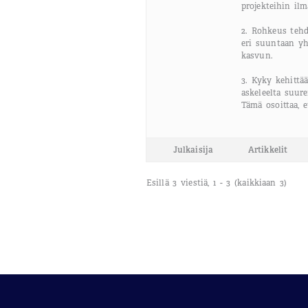
projekteihin ilm
2. Rohkeus tehd
eri suuntaan yh
kasvun.
3. Kyky kehittä
askeleelta suur
Tämä osoittaa, 
Julkaisija
Artikkelit
Esillä 3 viestiä, 1 - 3 (kaikkiaan 3)