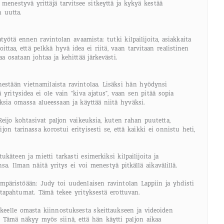
ä menestyvä yrittäjä tarvitsee sitkeyttä ja kykyä kestää
n uutta.
yötä ennen ravintolan avaamista: tutki kilpailijoita, asiakkaita
ttaa, että pelkkä hyvä idea ei riitä, vaan tarvitaan realistinen
 osataan johtaa ja kehittää järkevästi.
nestään vietnamilaista ravintolaa. Lisäksi hän hyödynsi
 yritysidea ei ole vain “kiva ajatus”, vaan sen pitää sopia
sia omassa alueessaan ja käyttää niitä hyväksi.
Reijo kohtasivat paljon vaikeuksia, kuten rahan puutetta,
on tarinassa korostui erityisesti se, että kaikki ei onnistu heti,
käteen ja mietti tarkasti esimerkiksi kilpailijoita ja
nsa. Ilman näitä yritys ei voi menestyä pitkällä aikavälillä.
äristöään: Judy toi uudenlaisen ravintolan Lappiin ja yhdisti
a tapahtumat. Tämä tekee yrityksestä erottuvan.
keelle omasta kiinnostuksesta skeittaukseen ja videoiden
ä. Tämä näkyy myös siinä, että hän käytti paljon aikaa