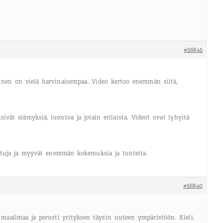
#56845
inen on vielä harvinaisempaa. Video kertoo enemmän siitä,
vät elämyksiä, luontoa ja jotain erilaista. Videot ovat lyhyitä
ttuja ja myyvät enemmän kokemuksia ja tunteita.
#56840
maailmaa ja perusti yrityksen täysin uuteen ympäristöön. Kieli,