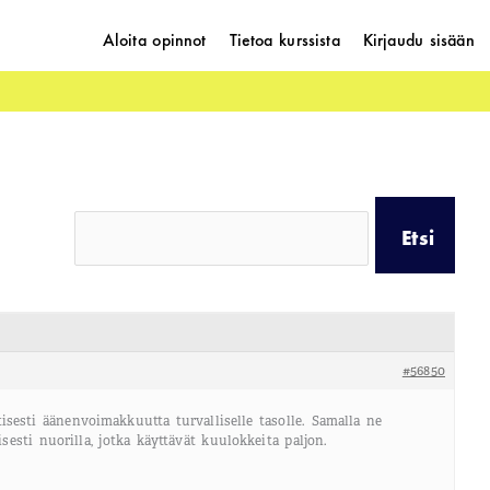
Aloita opinnot
Tietoa kurssista
Kirjaudu sisään
#56850
isesti äänenvoimakkuutta turvalliselle tasolle. Samalla ne
esti nuorilla, jotka käyttävät kuulokkeita paljon.