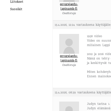
Liitokset
eevarajaedu-
lapinamk-fi
Suosikit
Osallistuja
13.4.2026, 12:24
vastauksena käyttäjäll
1958 video
Video on suunna
millainen Lappi 
2012 ja 2016 vid
eevarajaedu-
Nämä on tehty e
lapinamk-fi
ja keskittyvät 
Osallistuja
Miten kohdery
Ennen mainokset
13.4.2026, 08:39
vastauksena käyttäjäll
Judyn tarina: 1.
Judyn elämässä 