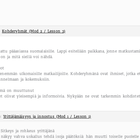
e:
Kohderyhmät (Mod 2 / Lesson 3)
ttu pääasiassa suomalaisille. Lappi esitellään paikkana, jonne matkustam
on ja mitä siellä voi nähdä.
eot
nemmän ulkomaisille matkailijoille. Kohderyhmänä ovat ihmiset, jotka etsi
tunnelmaan ja kokemuksiin.
hmä on muuttunut
 olivat yleisempiä ja informoivia. Nykyään ne ovat tarkemmin kohdiste
e:
Yrittäjämäisyys ja innostus (Mod 1 / Lesson 1)
 Sitkeys ja rohkeus yrittäjänä
näkyy vahva uskallus tehdä isoja päätöksiä: hän muutti toiselle puolelle 