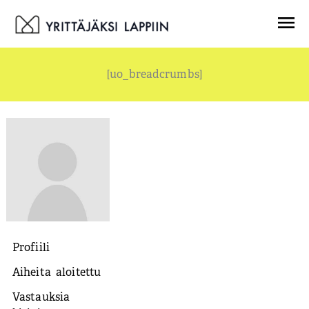
Siirry
Menu
sisältöön
[uo_breadcrumbs]
Profiili
Aiheita aloitettu
Vastauksia