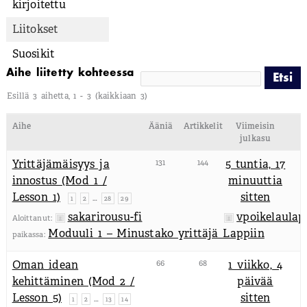
kirjoitettu
Liitokset
Suosikit
Aihe liitetty kohteessa
Esillä 3 aihetta, 1 - 3 (kaikkiaan 3)
Aihe
Ääniä
Artikkelit
Viimeisin
julkasu
Yrittäjämäisyys ja
131
144
5 tuntia, 17
innostus (Mod 1 /
minuuttia
Lesson 1)
sitten
…
1
2
28
29
sakarirousu-fi
vpoikelaulap
Aloittanut:
Moduuli 1 – Minustako yrittäjä Lappiin
paikassa:
Oman idean
66
68
1 viikko, 4
kehittäminen (Mod 2 /
päivää
Lesson 5)
sitten
…
1
2
13
14