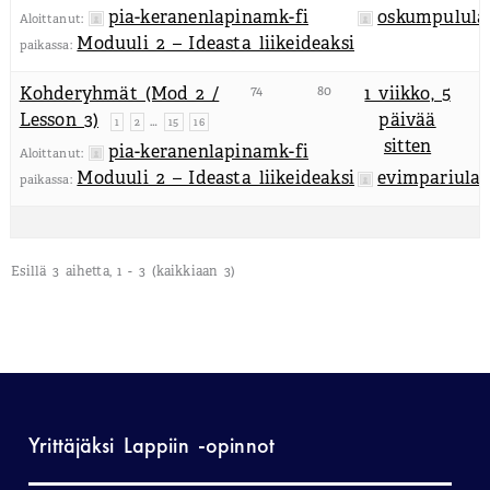
pia-keranenlapinamk-fi
oskumpulula
Aloittanut:
Moduuli 2 – Ideasta liikeideaksi
paikassa:
Kohderyhmät (Mod 2 /
74
80
1 viikko, 5
Lesson 3)
päivää
…
1
2
15
16
sitten
pia-keranenlapinamk-fi
Aloittanut:
Moduuli 2 – Ideasta liikeideaksi
evimpariulap
paikassa:
Esillä 3 aihetta, 1 - 3 (kaikkiaan 3)
Yrittäjäksi Lappiin -opinnot