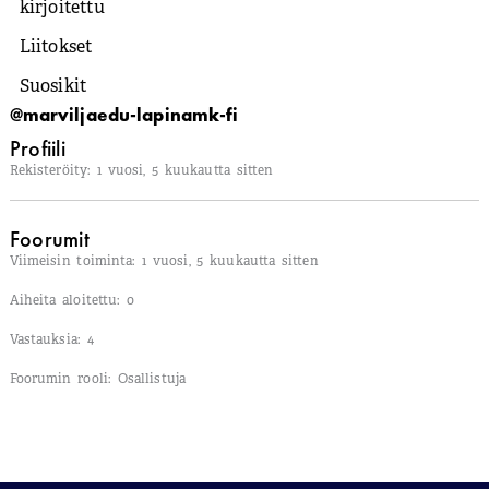
kirjoitettu
Liitokset
Suosikit
@marviljaedu-lapinamk-fi
Profiili
Rekisteröity: 1 vuosi, 5 kuukautta sitten
Foorumit
Viimeisin toiminta: 1 vuosi, 5 kuukautta sitten
Aiheita aloitettu: 0
Vastauksia: 4
Foorumin rooli: Osallistuja