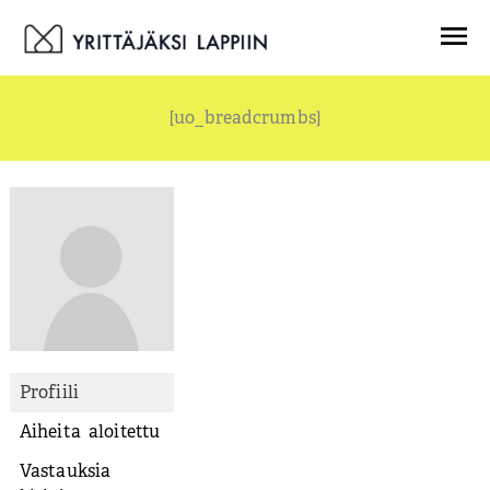
Siirry
Menu
sisältöön
[uo_breadcrumbs]
Profiili
Aiheita aloitettu
Vastauksia