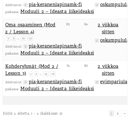
pia-keranenlapinamk-fi
oskumpulula
Aloittanut:
Moduuli 2 – Ideasta liikeideaksi
paikassa:
Oma osaaminen (Mod
63
64
2 viikkoa
2 / Lesson 4)
sitten
…
1
2
12
13
oskumpulula
pia-keranenlapinamk-fi
Aloittanut:
Moduuli 2 – Ideasta liikeideaksi
paikassa:
Kohderyhmät (Mod 2 /
74
80
2 viikkoa
Lesson 3)
sitten
…
1
2
15
16
pia-keranenlapinamk-fi
evimpariulap
Aloittanut:
Moduuli 2 – Ideasta liikeideaksi
paikassa:
Esillä 4 aihetta, 1 - 4 (kaikkiaan 5)
1
2
→