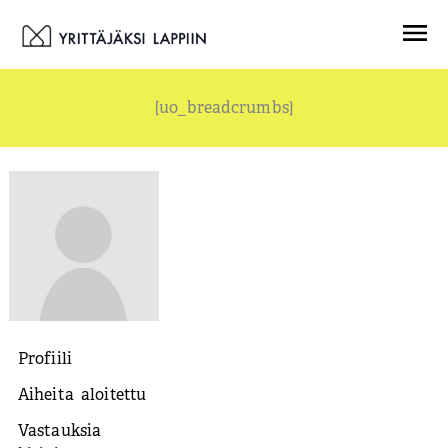
Siirry
Menu
sisältöön
[uo_breadcrumbs]
Profiili
Aiheita aloitettu
Vastauksia