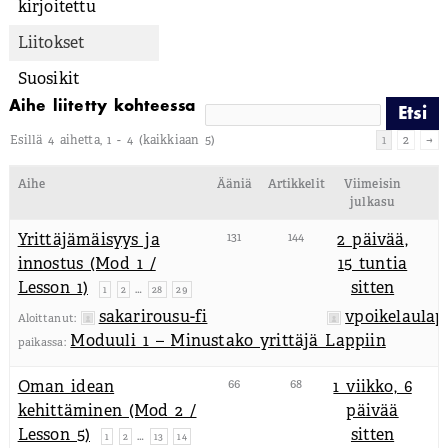
kirjoitettu
Liitokset
Suosikit
Aihe liitetty kohteessa
Esillä 4 aihetta, 1 - 4 (kaikkiaan 5)
1
2
→
Aihe
Ääniä
Artikkelit
Viimeisin
julkasu
Yrittäjämäisyys ja
131
144
2 päivää,
innostus (Mod 1 /
15 tuntia
Lesson 1)
sitten
…
1
2
28
29
sakarirousu-fi
vpoikelaulap
Aloittanut:
Moduuli 1 – Minustako yrittäjä Lappiin
paikassa:
Oman idean
66
68
1 viikko, 6
kehittäminen (Mod 2 /
päivää
Lesson 5)
sitten
…
1
2
13
14