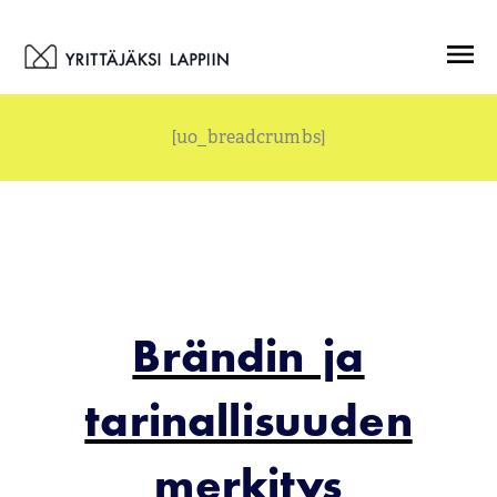
Siirry
Menu
sisältöön
[uo_breadcrumbs]
Brändin ja
tarinallisuuden
merkitys