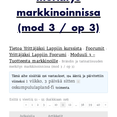
markkinoinnissa
(mod 3 / op 3)
Tietoa Yrittäjäksi Lappiin kurssista
Foorumit
›
›
Yrittäjäksi Lappiin Foorumi
Moduuli 3 –
›
Tuotteesta markkinoille
›
Brändin ja tarinallisuuden
merkitys markkinoinnissa (mod 3 / op 3)
Tämä aihe sisältää 196 vastaukset, 194 ääntä, ja päivitettiin
1 viikko, 3 päivää sitten
viimeksi
oskumpululapland-fi
toimesta.
Esillä 5 viestiä, 51 - 55 (kaikkiaan 198)
←
1
2
3
…
10
11
12
…
38
39
40
→
Julkaisija
Artikkelit