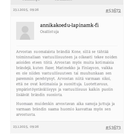
23.1.2025, 09:26
#53672
annikakoedu-lapinamk-fi
Osallistuja
Arvostan suomalaista brändiä Kone, sillä se tähtää
toiminnallaan vastuullisuuteen ja oikeasti tekee noiden
asioiden eteen töitä. Arvostan myös muita kotimaisia
brändejä, kuten Fazer, Marimekko ja Finlayson, vaikka
en ole niiden vastuullisuuteen tai muuhunkaan sen
paremmin perehtynyt. Arvostan niitä varmaan siksi,
että ne ovat kotimaisia ja suosittuja. Luotettavuus,
ympäristöystävällisyys ja vastuullisuus kaikin puolin
lisäävät brändin suosiota.
Huomaan muidenkin arvostavan aika samoja juttuja ja
varmaan brändin saama huomio kasvattaa myös sen
arvostusta.
23.1.2025, 09:26
#53673