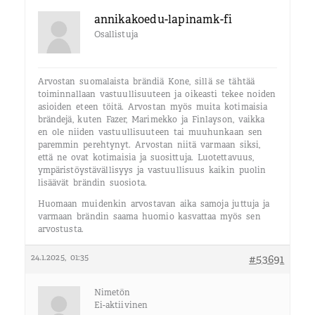
annikakoedu-lapinamk-fi
Osallistuja
Arvostan suomalaista brändiä Kone, sillä se tähtää
toiminnallaan vastuullisuuteen ja oikeasti tekee noiden
asioiden eteen töitä. Arvostan myös muita kotimaisia
brändejä, kuten Fazer, Marimekko ja Finlayson, vaikka
en ole niiden vastuullisuuteen tai muuhunkaan sen
paremmin perehtynyt. Arvostan niitä varmaan siksi,
että ne ovat kotimaisia ja suosittuja. Luotettavuus,
ympäristöystävällisyys ja vastuullisuus kaikin puolin
lisäävät brändin suosiota.
Huomaan muidenkin arvostavan aika samoja juttuja ja
varmaan brändin saama huomio kasvattaa myös sen
arvostusta.
24.1.2025, 01:35
#53691
Nimetön
Ei-aktiivinen