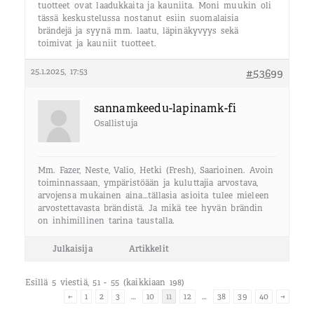
tuotteet ovat laadukkaita ja kauniita. Moni muukin oli
tässä keskustelussa nostanut esiin suomalaisia
brändejä ja syynä mm. laatu, läpinäkyvyys sekä
toimivat ja kauniit tuotteet.
25.1.2025, 17:53
#53699
sannamkeedu-lapinamk-fi
Osallistuja
Mm. Fazer, Neste, Valio, Hetki (Fresh), Saarioinen. Avoin
toiminnassaan, ympäristöään ja kuluttajia arvostava,
arvojensa mukainen aina…tällasia asioita tulee mieleen
arvostettavasta brändistä. Ja mikä tee hyvän brändin
on inhimillinen tarina taustalla.
Julkaisija
Artikkelit
Esillä 5 viestiä, 51 - 55 (kaikkiaan 198)
←
1
2
3
…
10
11
12
…
38
39
40
→