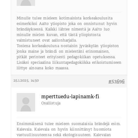
Minulle tulee mieleen kotimaisista korkeakoulusita
esimerkiksi Aalto yliopisto joka on onnistunut hyvin
brändäyksessä. Kaikki lähtee nimestä ja Aalto luo
minulle mielen kuvan, että tästä yliopistosta
valmistuneet ovat aallonharjalla.
Tosiena korkeakouluna nostaisin jyväskylän yliopiston
jonka maine ja brändi on mielestäni erinomainen,
pitkät perinteet erityisesti pedagokiikan opetuksessa.
Lisäksi speciaalina liikuntapedagokiikka erikoistumiseen
liittye ainoana koko maassa.
25.1.2025, 14:50
#53696
mperttuedu-lapinamk-fi
Osallistuja
Ensimmäisenä tulee mieleen suomalaisia brändejä esim.
Kalevala. Kalevala on hyvin kiinnittänyt huomiota
vastuullisuuteensa sekä ekologisuuteen. Kalevalan