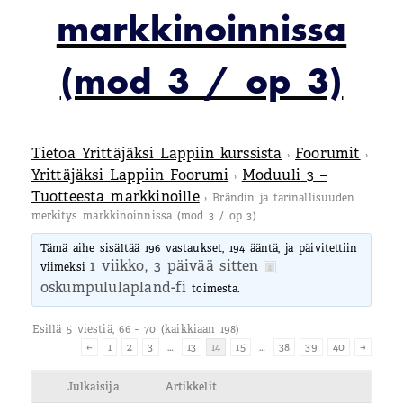
markkinoinnissa
(mod 3 / op 3)
Tietoa Yrittäjäksi Lappiin kurssista
Foorumit
›
›
Yrittäjäksi Lappiin Foorumi
Moduuli 3 –
›
Tuotteesta markkinoille
›
Brändin ja tarinallisuuden
merkitys markkinoinnissa (mod 3 / op 3)
Tämä aihe sisältää 196 vastaukset, 194 ääntä, ja päivitettiin
1 viikko, 3 päivää sitten
viimeksi
oskumpululapland-fi
toimesta.
Esillä 5 viestiä, 66 - 70 (kaikkiaan 198)
←
1
2
3
…
13
14
15
…
38
39
40
→
Julkaisija
Artikkelit