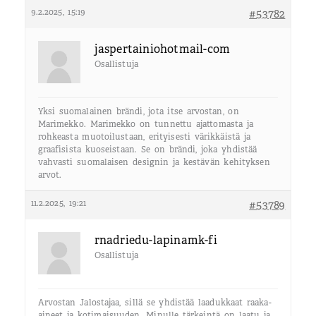
9.2.2025, 15:19
#53782
jaspertainiohotmail-com
Osallistuja
Yksi suomalainen brändi, jota itse arvostan, on
Marimekko. Marimekko on tunnettu ajattomasta ja
rohkeasta muotoilustaan, erityisesti värikkäistä ja
graafisista kuoseistaan. Se on brändi, joka yhdistää
vahvasti suomalaisen designin ja kestävän kehityksen
arvot.
11.2.2025, 19:21
#53789
rnadriedu-lapinamk-fi
Osallistuja
Arvostan Jalostajaa, sillä se yhdistää laadukkaat raaka-
aineet ja kotimaisuuden. Minulle tärkeintä on laatu ja