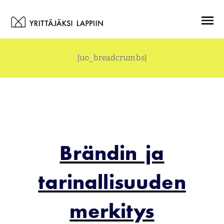
Siirry
Menu
sisältöön
[uo_breadcrumbs]
Brändin ja
tarinallisuuden
merkitys