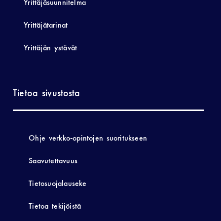
Yrittäjäsuunnitelma
Yrittäjätarinat
Yrittäjän ystävät
Tietoa sivustosta
Ohje verkko-opintojen suoritukseen
Saavutettavuus
Tietosuojalauseke
Tietoa tekijöistä