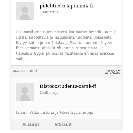
piilehtiedu-lapinamk-fi
Osallistuja
Ensimmäisenä tulee mieleen kotimaiset brändit Fazer ja
Iittala. Luotettavia ja laadukkaita tuotteita. Jokaiselta
löytyy kotoa jotain Iittalaa ja Fazerin tuotteita löytyy
ihan varmasti ainakin viikottain ostoslistalta. Ja
tietenkin Apple, puhelinta vaihtaessa en enää merkkiä
vaihda.
21.2.2025, 16:38
#53827
t1isto00students-oamk-fi
Osallistuja
ferrari. Pitkä historia ja tekee hyviä autoja
Julkaisija
Artikkelit