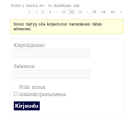
Esillä 5 viestiä, 66 - 70 (kaikkiaan 198)
←
1
2
3
…
13
14
15
…
38
39
40
→
Sinun täytyy olla kirjautunut vastataksesi tähän
aiheeseen.
Käyttäjänimi:
Salasana:
Pidä minut
sisäänkirjautuneena
Kirjaudu