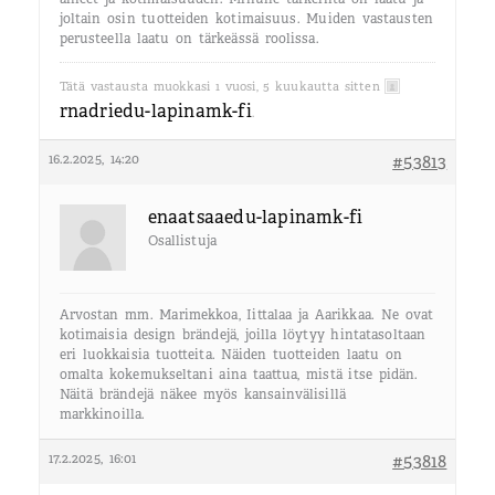
joltain osin tuotteiden kotimaisuus. Muiden vastausten
perusteella laatu on tärkeässä roolissa.
Tätä vastausta muokkasi 1 vuosi, 5 kuukautta sitten
rnadriedu-lapinamk-fi
.
16.2.2025, 14:20
#53813
enaatsaaedu-lapinamk-fi
Osallistuja
Arvostan mm. Marimekkoa, Iittalaa ja Aarikkaa. Ne ovat
kotimaisia design brändejä, joilla löytyy hintatasoltaan
eri luokkaisia tuotteita. Näiden tuotteiden laatu on
omalta kokemukseltani aina taattua, mistä itse pidän.
Näitä brändejä näkee myös kansainvälisillä
markkinoilla.
17.2.2025, 16:01
#53818