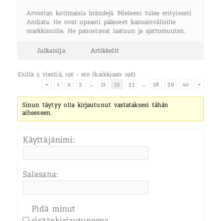
Arvostan kotimaisia brändejä. Mieleeni tulee erityisesti
Andiata. He ovat upeasti päässeet kansainvälisille
markkinoille. He panostavat laatuun ja ajattomuuten.
Julkaisija
Artikkelit
Esillä 5 viestiä, 156 - 160 (kaikkiaan 198)
←
1
2
3
…
31
32
33
…
38
39
40
→
Sinun täytyy olla kirjautunut vastataksesi tähän
aiheeseen.
Käyttäjänimi:
Salasana:
Pidä minut
sisäänkirjautuneena