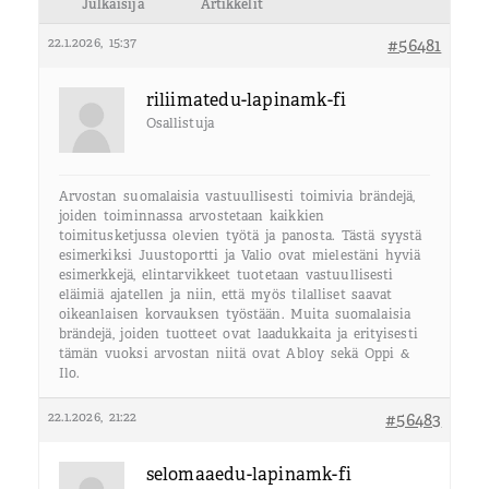
Julkaisija
Artikkelit
22.1.2026, 15:37
#56481
riliimatedu-lapinamk-fi
Osallistuja
Arvostan suomalaisia vastuullisesti toimivia brändejä,
joiden toiminnassa arvostetaan kaikkien
toimitusketjussa olevien työtä ja panosta. Tästä syystä
esimerkiksi Juustoportti ja Valio ovat mielestäni hyviä
esimerkkejä, elintarvikkeet tuotetaan vastuullisesti
eläimiä ajatellen ja niin, että myös tilalliset saavat
oikeanlaisen korvauksen työstään. Muita suomalaisia
brändejä, joiden tuotteet ovat laadukkaita ja erityisesti
tämän vuoksi arvostan niitä ovat Abloy sekä Oppi &
Ilo.
22.1.2026, 21:22
#56483
selomaaedu-lapinamk-fi