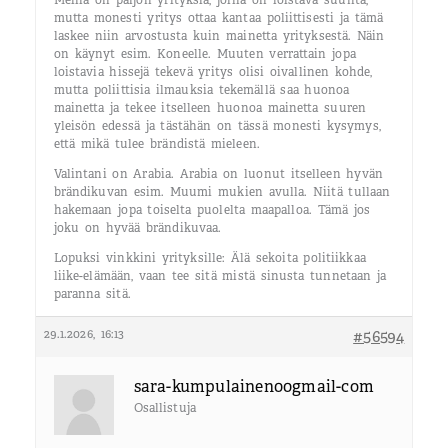
Meillä on paljon yrityksiä, joilla on loistava suunta,
mutta monesti yritys ottaa kantaa poliittisesti ja tämä
laskee niin arvostusta kuin mainetta yrityksestä. Näin
on käynyt esim. Koneelle. Muuten verrattain jopa
loistavia hissejä tekevä yritys olisi oivallinen kohde,
mutta poliittisia ilmauksia tekemällä saa huonoa
mainetta ja tekee itselleen huonoa mainetta suuren
yleisön edessä ja tästähän on tässä monesti kysymys,
että mikä tulee brändistä mieleen.
Valintani on Arabia. Arabia on luonut itselleen hyvän
brändikuvan esim. Muumi mukien avulla. Niitä tullaan
hakemaan jopa toiselta puolelta maapalloa. Tämä jos
joku on hyvää brändikuvaa.
Lopuksi vinkkini yrityksille: Älä sekoita politiikkaa
liike-elämään, vaan tee sitä mistä sinusta tunnetaan ja
paranna sitä.
29.1.2026, 16:13
#56594
sara-kumpulainen00gmail-com
Osallistuja