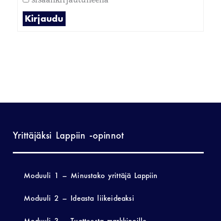
Kirjaudu
Yrittäjäksi Lappiin -opinnot
Moduuli 1 – Minustako yrittäjä Lappiin
Moduuli 2 – Ideasta liikeideaksi
Moduuli 3 – Tuotteesta markkinoille