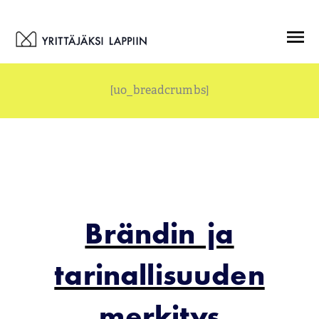
Siirry
Menu
sisältöön
[uo_breadcrumbs]
Brändin ja
tarinallisuuden
merkitys