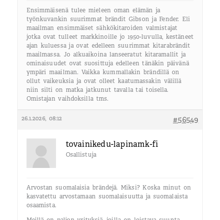
Ensimmäisenä tulee mieleen oman elämän ja
työnkuvankin suurimmat brändit Gibson ja Fender. Eli
maailman ensimmäiset sähkökitaroiden valmistajat
jotka ovat tulleet markkinoille jo 1950-luvulla, kestäneet
ajan kuluessa ja ovat edelleen suurimmat kitarabrändit
maailmassa. Jo alkuaikoina lanseeratut kitaramallit ja
ominaisuudet ovat suosittuja edelleen tänäkin päivänä
ympäri maailman. Vaikka kummallakin brändillä on
ollut vaikeuksia ja ovat olleet kaatumassakin välillä
niin silti on matka jatkunut tavalla tai toisella.
Omistajan vaihdoksilla tms.
26.1.2026, 08:12
#56549
tovainikedu-lapinamk-fi
Osallistuja
Arvostan suomalaisia brändejä. Miksi? Koska minut on
kasvatettu arvostamaan suomalaisuutta ja suomalaista
osaamista.