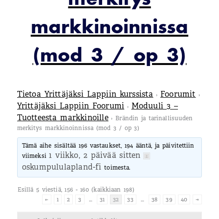
markkinoinnissa
(mod 3 / op 3)
Tietoa Yrittäjäksi Lappiin kurssista
Foorumit
›
›
Yrittäjäksi Lappiin Foorumi
Moduuli 3 –
›
Tuotteesta markkinoille
›
Brändin ja tarinallisuuden
merkitys markkinoinnissa (mod 3 / op 3)
Tämä aihe sisältää 196 vastaukset, 194 ääntä, ja päivitettiin
1 viikko, 2 päivää sitten
viimeksi
oskumpululapland-fi
toimesta.
Esillä 5 viestiä, 156 - 160 (kaikkiaan 198)
←
1
2
3
…
31
32
33
…
38
39
40
→