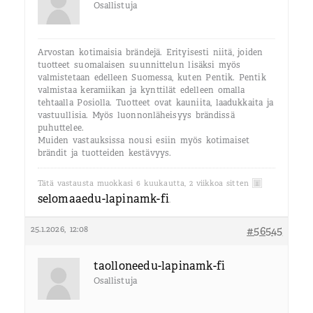
Osallistuja
Arvostan kotimaisia brändejä. Erityisesti niitä, joiden
tuotteet suomalaisen suunnittelun lisäksi myös
valmistetaan edelleen Suomessa, kuten Pentik. Pentik
valmistaa keramiikan ja kynttilät edelleen omalla
tehtaalla Posiolla. Tuotteet ovat kauniita, laadukkaita ja
vastuullisia. Myös luonnonläheisyys brändissä
puhuttelee.
Muiden vastauksissa nousi esiin myös kotimaiset
brändit ja tuotteiden kestävyys.
Tätä vastausta muokkasi 6 kuukautta, 2 viikkoa sitten
selomaaedu-lapinamk-fi
.
25.1.2026, 12:08
#56545
taolloneedu-lapinamk-fi
Osallistuja