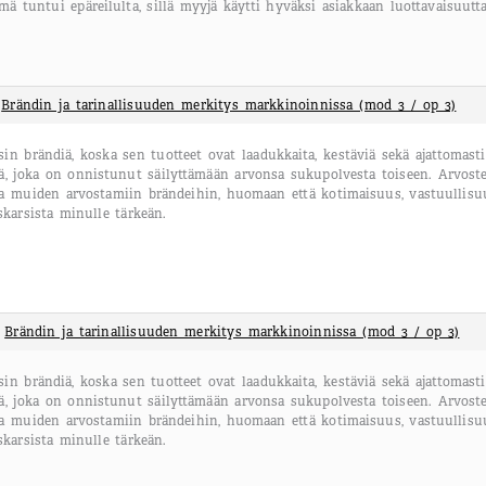
mä tuntui epäreilulta, sillä myyjä käytti hyväksi asiakkaan luottavaisuutt
:
Brändin ja tarinallisuuden merkitys markkinoinnissa (mod 3 / op 3)
sin brändiä, koska sen tuotteet ovat laadukkaita, kestäviä sekä ajattomast
tä, joka on onnistunut säilyttämään arvonsa sukupolvesta toiseen. Arvoste
ia muiden arvostamiin brändeihin, huomaan että kotimaisuus, vastuullisuus
skarsista minulle tärkeän.
:
Brändin ja tarinallisuuden merkitys markkinoinnissa (mod 3 / op 3)
sin brändiä, koska sen tuotteet ovat laadukkaita, kestäviä sekä ajattomast
tä, joka on onnistunut säilyttämään arvonsa sukupolvesta toiseen. Arvoste
ia muiden arvostamiin brändeihin, huomaan että kotimaisuus, vastuullisuus
skarsista minulle tärkeän.