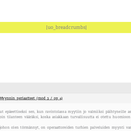
[uo_breadcrumbs]
Myynnin periaatteet (mod 3 / op 4)
t epäeettiseksi sen, kun ravintolassa myytiin jo valmiiksi päihtyneille asi
koin tilanteen vääräksi, koska asiakkaan turvallisuutta ei otettu huomioon
 johon olen törmännyt, on operaattoreiden turhien palveluiden myynti vanhu