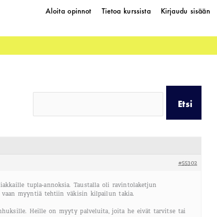
Aloita opinnot
Tietoa kurssista
Kirjaudu sisään
#55302
akkaille tupla-annoksia. Taustalla oli ravintolaketjun
 vaan myyntiä tehtiin väkisin kilpailun takia.
ksille. Heille on myyty palveluita, joita he eivät tarvitse tai