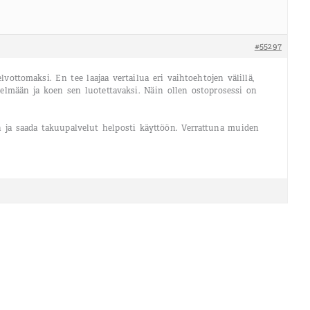
#55297
ttomaksi. En tee laajaa vertailua eri vaihtoehtojen välillä,
elmään ja koen sen luotettavaksi. Näin ollen ostoprosessi on
en ja saada takuupalvelut helposti käyttöön. Verrattuna muiden