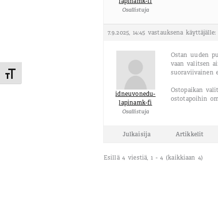
lapinamk-fi
Osallistuja
7.9.2025, 14:45
vastauksena käyttäjälle
Ostan uuden puh
vaan valitsen a
suoraviivainen e
Toggle Font size
Ostopaikan vali
idneuvonedu-
ostotapoihin om
lapinamk-fi
Osallistuja
Julkaisija
Artikkelit
Esillä 4 viestiä, 1 - 4 (kaikkiaan 4)