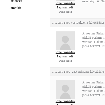
Liitokset
osaa käyttää. Tä
idneuvonedu-
lapinamk-fi
Suosikit
Osallistuja
7.9.2025, 15:01
vastauksena käyttäjälle
Arvostan Fiskar
pitkää perinnet
vertaan Fiskars
jotka tekevät Fi
idneuvonedu-
lapinamk-fi
Osallistuja
7.9.2025, 15:00
vastauksena käyttäjälle
Arvostan Fiskar
pitkää perinnet
vertaan Fiskars
jotka tekevät Fi
idneuvonedu-