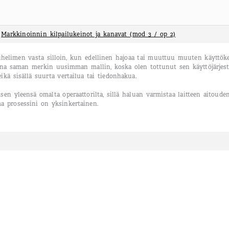
:
Markkinoinnin kilpailukeinot ja kanavat (mod 3 / op 2)
elimen vasta silloin, kun edellinen hajoaa tai muuttuu muuten käyttökelvo
ina saman merkin uusimman mallin, koska olen tottunut sen käyttöjärjest
ikä sisällä suurta vertailua tai tiedonhakua.
tsen yleensä omalta operaattorilta, sillä haluan varmistaa laitteen aitoud
a prosessini on yksinkertainen.