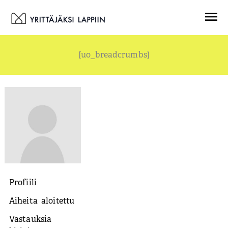
Siirry
Menu
sisältöön
[uo_breadcrumbs]
Profiili
Aiheita aloitettu
Vastauksia