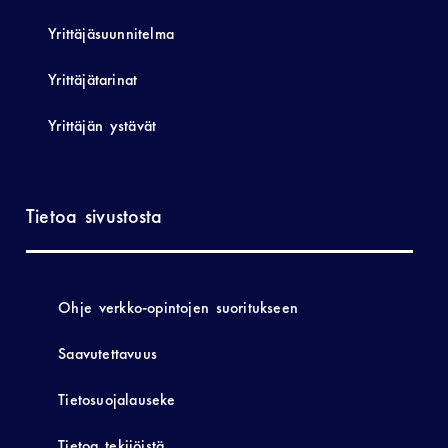
Yrittäjäsuunnitelma
Yrittäjätarinat
Yrittäjän ystävät
Tietoa sivustosta
Ohje verkko-opintojen suoritukseen
Saavutettavuus
Tietosuojalauseke
Tietoa tekijöistä