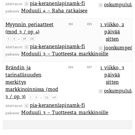
pia-keranenlapinamk-fi
oskumpulula
Aloittanut:
Moduuli 4 – Raha ratkaisee
paikassa:
Myynnin periaatteet
191
195
1 viikko, 2
(mod 3 / op 4)
päivää
…
sitten
1
2
38
39
pia-keranenlapinamk-fi
joonkumpedu
Aloittanut:
Moduuli 3 – Tuotteesta markkinoille
paikassa:
Brändin ja
194
197
1 viikko, 3
tarinallisuuden
päivää
merkitys
sitten
markkinoinnissa (mod
oskumpulula
3 / op 3)
…
1
2
39
40
pia-keranenlapinamk-fi
Aloittanut:
Moduuli 3 – Tuotteesta markkinoille
paikassa: