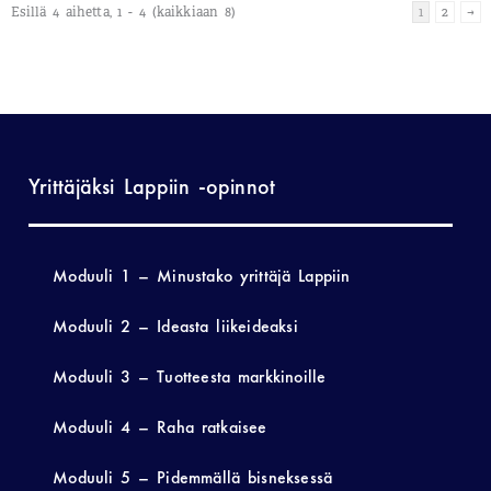
Esillä 4 aihetta, 1 - 4 (kaikkiaan 8)
1
2
→
Yrittäjäksi Lappiin -opinnot
Moduuli 1 – Minustako yrittäjä Lappiin
Moduuli 2 – Ideasta liikeideaksi
Moduuli 3 – Tuotteesta markkinoille
Moduuli 4 – Raha ratkaisee
Moduuli 5 – Pidemmällä bisneksessä