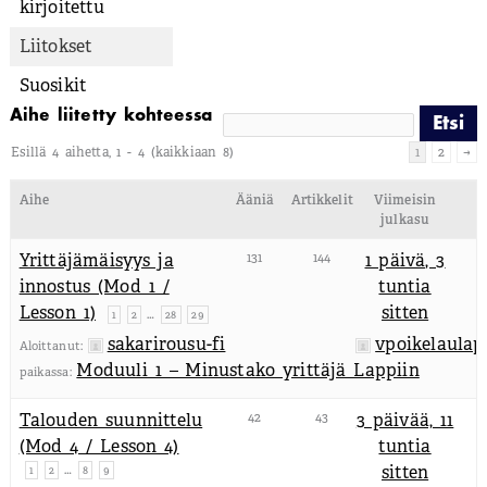
kirjoitettu
Liitokset
Suosikit
Aihe liitetty kohteessa
Esillä 4 aihetta, 1 - 4 (kaikkiaan 8)
1
2
→
Aihe
Ääniä
Artikkelit
Viimeisin
julkasu
Yrittäjämäisyys ja
131
144
1 päivä, 3
innostus (Mod 1 /
tuntia
Lesson 1)
sitten
…
1
2
28
29
sakarirousu-fi
vpoikelaulap
Aloittanut:
Moduuli 1 – Minustako yrittäjä Lappiin
paikassa:
Talouden suunnittelu
42
43
3 päivää, 11
(Mod 4 / Lesson 4)
tuntia
…
sitten
1
2
8
9