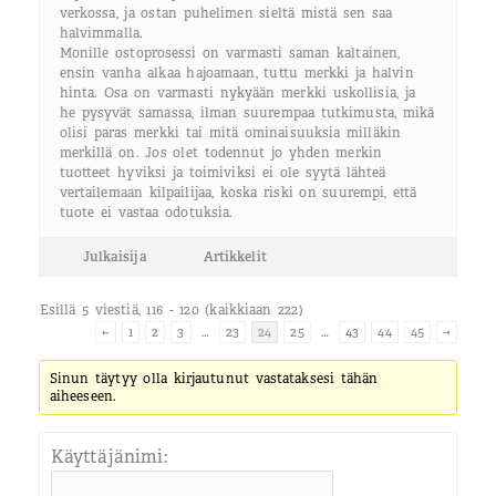
verkossa, ja ostan puhelimen sieltä mistä sen saa
halvimmalla.
Monille ostoprosessi on varmasti saman kaltainen,
ensin vanha alkaa hajoamaan, tuttu merkki ja halvin
hinta. Osa on varmasti nykyään merkki uskollisia, ja
he pysyvät samassa, ilman suurempaa tutkimusta, mikä
olisi paras merkki tai mitä ominaisuuksia milläkin
merkillä on. Jos olet todennut jo yhden merkin
tuotteet hyviksi ja toimiviksi ei ole syytä lähteä
vertailemaan kilpailijaa, koska riski on suurempi, että
tuote ei vastaa odotuksia.
Julkaisija
Artikkelit
Esillä 5 viestiä, 116 - 120 (kaikkiaan 222)
←
1
2
3
…
23
24
25
…
43
44
45
→
Sinun täytyy olla kirjautunut vastataksesi tähän
aiheeseen.
Käyttäjänimi: