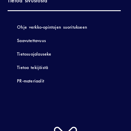
Tietoa sivustosta
Ohje verkko-opintojen suoritukseen
Saavutettavuus
Tietosuojalauseke
Tietoa tekijöistä
PR-materiaalit