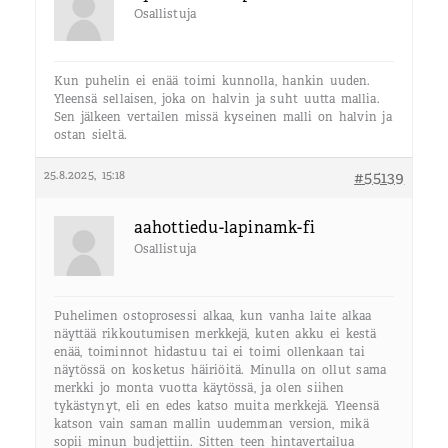
Osallistuja
Kun puhelin ei enää toimi kunnolla, hankin uuden.
Yleensä sellaisen, joka on halvin ja suht uutta mallia.
Sen jälkeen vertailen missä kyseinen malli on halvin ja
ostan sieltä.
25.8.2025, 15:18
#55139
aahottiedu-lapinamk-fi
Osallistuja
Puhelimen ostoprosessi alkaa, kun vanha laite alkaa
näyttää rikkoutumisen merkkejä, kuten akku ei kestä
enää, toiminnot hidastuu tai ei toimi ollenkaan tai
näytössä on kosketus häiriöitä. Minulla on ollut sama
merkki jo monta vuotta käytössä, ja olen siihen
tykästynyt, eli en edes katso muita merkkejä. Yleensä
katson vain saman mallin uudemman version, mikä
sopii minun budjettiin. Sitten teen hintavertailua