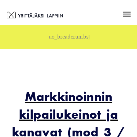
Siirry
Menu
sisältöön
[uo_breadcrumbs]
Markkinoinnin
kilpailukeinot ja
kanavat (mod 3 /