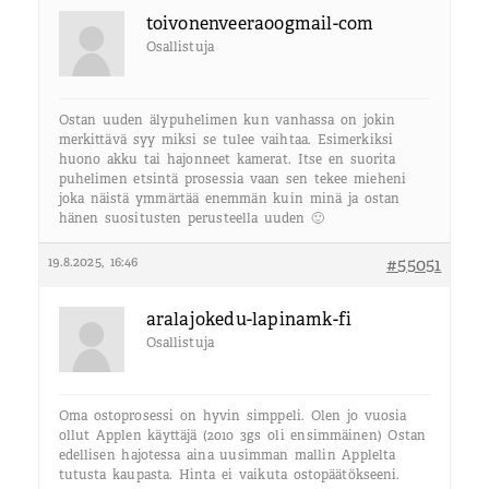
toivonenveera00gmail-com
Osallistuja
Ostan uuden älypuhelimen kun vanhassa on jokin
merkittävä syy miksi se tulee vaihtaa. Esimerkiksi
huono akku tai hajonneet kamerat. Itse en suorita
puhelimen etsintä prosessia vaan sen tekee mieheni
joka näistä ymmärtää enemmän kuin minä ja ostan
hänen suositusten perusteella uuden 🙂
19.8.2025, 16:46
#55051
aralajokedu-lapinamk-fi
Osallistuja
Oma ostoprosessi on hyvin simppeli. Olen jo vuosia
ollut Applen käyttäjä (2010 3gs oli ensimmäinen) Ostan
edellisen hajotessa aina uusimman mallin Applelta
tutusta kaupasta. Hinta ei vaikuta ostopäätökseeni.