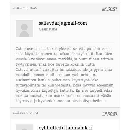
23.8.2025, 14:45
#55087
salievdarjagmail-com
Osallistuja
Ostoprosessin laukaisee yleensä se, että puhelin ei ole
enää käyttökelpoinen tai alkaa lähestyä tätä tilaa. Olen
vuosia käyttänyt samaa merkkiä, ja ollut siihen erittäin
tyytyväinen, enkä koe tarvetta kokeilla uutta.
Ostovalintaani vaikuttaa hintalaatusuhde ja pyrin aina
mahdollisimman edullisempaan vaihtoehtoon.
Useimmiten hankin puhelimen käytettynä joko
tuttavapiiristä tai kunnostajilta, jotka myyvät eteenpäin
hyväkuntoisia käytettyjä laitteita. En näe tarpeelliseksi
maksaa uudesta, kun markkinoilla on runsaasti vähän
käytettyjä ja hyvässä kunnossa olevia älypuhelimia.
24.8.2025, 09:52
#55089
eylihuttedu-lapinamk-fi