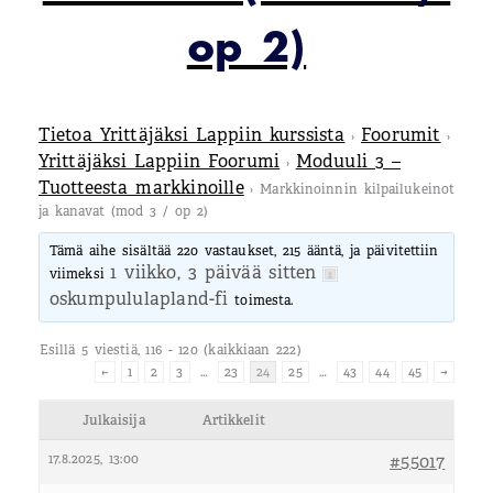
op 2)
Tietoa Yrittäjäksi Lappiin kurssista
Foorumit
›
›
Yrittäjäksi Lappiin Foorumi
Moduuli 3 –
›
Tuotteesta markkinoille
›
Markkinoinnin kilpailukeinot
ja kanavat (mod 3 / op 2)
Tämä aihe sisältää 220 vastaukset, 215 ääntä, ja päivitettiin
1 viikko, 3 päivää sitten
viimeksi
oskumpululapland-fi
toimesta.
Esillä 5 viestiä, 116 - 120 (kaikkiaan 222)
←
1
2
3
…
23
24
25
…
43
44
45
→
Julkaisija
Artikkelit
17.8.2025, 13:00
#55017