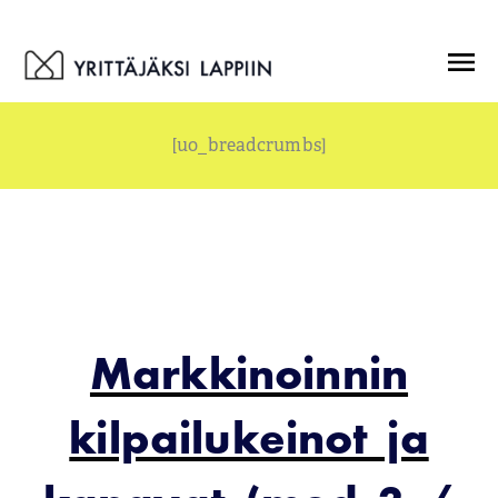
Siirry
Menu
sisältöön
[uo_breadcrumbs]
Markkinoinnin
kilpailukeinot ja