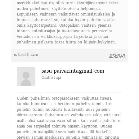
merkkiuskollisuutta, sillä tuttu käyttöjärjestelmä tekee
uuden puhelimen käyttöönotosta helpompaa.
Lopulliseen valintaan vaikuttavat ominaisuuksien ja
hinnan suhde sekä se, kuinka hyvin puhelin vastaa
omia käyttötarpeitani. Ostopaikan valitsen yleensä
hinnan, toimitusajan ja luotettavuuden perusteella.
Vertailen eri verkkokauppojen tarjouksia ja ostan
puhelimen paikasta, jossa hinta on kilpailukykyinen.
14.6.2026, 14:31
#56943
sasu-paivarintagmail-com
Osallistuja
Uuden puhelimen ostopäätökseen vaikuttaa itsellä,
kuinka huonosti sen hetkinen puhelin toimii. Jos
puhelin toimii huonosti luultavasti uusi puhelin
lähtee ostoon. Puhelinta en vaihda sen takia, että uusi
malli olisi saatavana vaan silloin kun vanha puhelin ei
enää ole tarpeeksi toimiva omaan käyttöön. Uuden
puhelimen ostopäätökseen vaikuttaa sillä hetkellä
olevien saman merkkisen puhelin valmistajan tarjonta