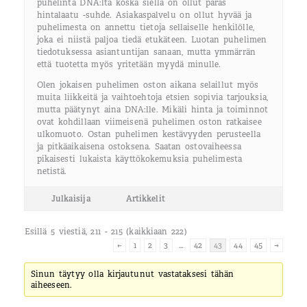
puhelinta DNA:lta koska siellä on ollut paras
hintalaatu -suhde. Asiakaspalvelu on ollut hyvää ja
puhelimesta on annettu tietoja sellaiselle henkilölle,
joka ei niistä paljoa tiedä etukäteen. Luotan puhelimen
tiedotuksessa asiantuntijan sanaan, mutta ymmärrän
että tuotetta myös yritetään myydä minulle.
Olen jokaisen puhelimen oston aikana selaillut myös
muita liikkeitä ja vaihtoehtoja etsien sopivia tarjouksia,
mutta päätynyt aina DNA:lle. Mikäli hinta ja toiminnot
ovat kohdillaan viimeisenä puhelimen oston ratkaisee
ulkomuoto. Ostan puhelimen kestävyyden perusteella
ja pitkäaikaisena ostoksena. Saatan ostovaiheessa
pikaisesti lukaista käyttökokemuksia puhelimesta
netistä.
Julkaisija
Artikkelit
Esillä 5 viestiä, 211 - 215 (kaikkiaan 222)
←
1
2
3
…
42
43
44
45
→
Sinun täytyy olla kirjautunut vastataksesi tähän
aiheeseen.