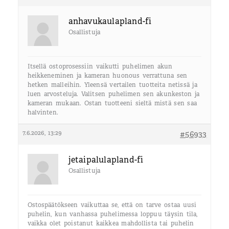
anhavukaulapland-fi
Osallistuja
Itsellä ostoprosessiin vaikutti puhelimen akun
heikkeneminen ja kameran huonous verrattuna sen
hetken malleihin. Yleensä vertailen tuotteita netissä ja
luen arvosteluja. Valitsen puhelimen sen akunkeston ja
kameran mukaan. Ostan tuotteeni sieltä mistä sen saa
halvinten.
7.6.2026, 13:29
#56933
jetaipalulapland-fi
Osallistuja
Ostospäätökseen vaikuttaa se, että on tarve ostaa uusi
puhelin, kun vanhassa puhelimessa loppuu täysin tila,
vaikka olet poistanut kaikkea mahdollista tai puhelin