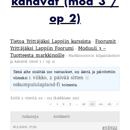
kanavat (mod 3 /
op 2)
Tietoa Yrittäjäksi Lappiin kurssista
Foorumit
›
›
Yrittäjäksi Lappiin Foorumi
Moduuli 3 –
›
Tuotteesta markkinoille
›
Markkinoinnin kilpailukeinot
ja kanavat (mod 3 / op 2)
Tämä aihe sisältää 220 vastaukset, 215 ääntä, ja päivitettiin
1 viikko, 2 päivää sitten
viimeksi
oskumpululapland-fi
toimesta.
Esillä 5 viestiä, 211 - 215 (kaikkiaan 222)
←
1
2
3
…
42
43
44
45
→
Julkaisija
Artikkelit
18.5.2026, 17:50
#56922