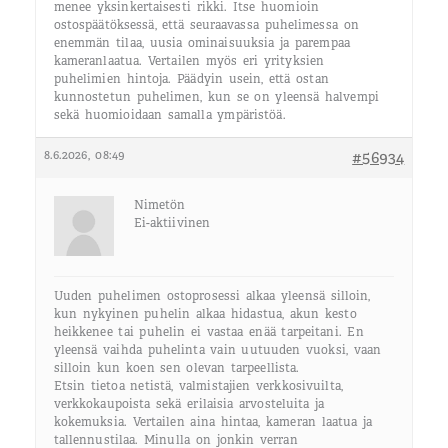
menee yksinkertaisesti rikki. Itse huomioin
ostospäätöksessä, että seuraavassa puhelimessa on
enemmän tilaa, uusia ominaisuuksia ja parempaa
kameranlaatua. Vertailen myös eri yrityksien
puhelimien hintoja. Päädyin usein, että ostan
kunnostetun puhelimen, kun se on yleensä halvempi
sekä huomioidaan samalla ympäristöä.
8.6.2026, 08:49
#56934
Nimetön
Ei-aktiivinen
Uuden puhelimen ostoprosessi alkaa yleensä silloin,
kun nykyinen puhelin alkaa hidastua, akun kesto
heikkenee tai puhelin ei vastaa enää tarpeitani. En
yleensä vaihda puhelinta vain uutuuden vuoksi, vaan
silloin kun koen sen olevan tarpeellista.
Etsin tietoa netistä, valmistajien verkkosivuilta,
verkkokaupoista sekä erilaisia arvosteluita ja
kokemuksia. Vertailen aina hintaa, kameran laatua ja
tallennustilaa. Minulla on jonkin verran