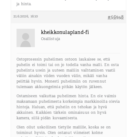
ja hinta.
21.6.2026, 16:10
#56948
kheikkonulapland-fi
Osallistuja
Ostoprosessin puhelimen ostoon laukaisee se, että
puhelin ei toimi tai on jo todella vanha malli. En osta
puhelinta usein ja uuteen malliin vaihtaminen vaatii
väliin ainakin viiden vuoden välin, mikäli vanha
pelittää hyvin. Monesti puhelimiin on ruvennut
tulemaan akkuongelmia pitkän käytön jälkeen.
Ostamiseen vaikuttaa puhelimen hinta. En ole valmis
maksamaan puhelimesta korkeimpia markkinoilla olevia
hintoja. Haluan, että puhelin on tehokas ja hyvä
akkuinen. Kaikkien tärkein ominaisuus on hyvä
kamera, sillä pidän kuvaamisesta.
Olen ollut uskollinen tietylle mallille, koska se on
toiminut hyvin. Olen ostanut viimeiset kolme