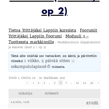
op 2)
Tietoa Yrittäjäksi Lappiin kurssista
Foorumit
›
›
Yrittäjäksi Lappiin Foorumi
Moduuli 3 –
›
Tuotteesta markkinoille
›
Markkinoinnin kilpailukeinot
ja kanavat (mod 3 / op 2)
Tämä aihe sisältää 220 vastaukset, 215 ääntä, ja päivitettiin
1 viikko, 5 päivää sitten
viimeksi
oskumpululapland-fi
toimesta.
Esillä 5 viestiä, 26 - 30 (kaikkiaan 222)
←
1
2
3
…
5
6
7
…
43
44
45
→
Julkaisija
Artikkelit
4.9.2024, 14:16
#53081