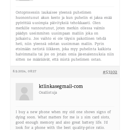
Ostoprosessin laukaisee yleensä puhelimen
huonontunut akun kesto ja kun puhelin ei jaksa enää
pyörittää uusimpia päivityksiä tehokkaasti. Olen
merkille vannoutunut, joten merkin ollessa valmis
päädyn useimmiten uusimpaan malliin joka on
julkaistu. Jos vaihto ei ole täysin pakollinen tehdä
heti, niin yleensä odotan uusimman mallin. Pyrin
etsimään netistä liikkeen, joka myy puhelinta kaikista
halvimmalla tai jos on jotain omia jäsenalennuksia niin
sitten ne määräävät, että mistä puhelimen ostan.
8.9.2024, 08:27
#53102
ktlinkasegmail-com
Osallistuja
I buy a new phone when my old one shows signs of
dying soon. What matters for me is 2 sim card slots,
good enough memory and also great battery life. I’d
look for a phone with the best quality-price ratio.