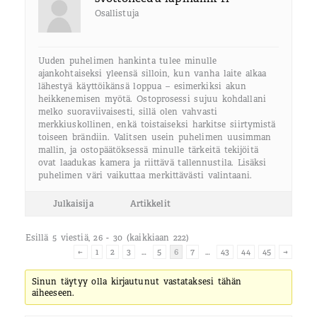
Osallistuja
Uuden puhelimen hankinta tulee minulle
ajankohtaiseksi yleensä silloin, kun vanha laite alkaa
lähestyä käyttöikänsä loppua – esimerkiksi akun
heikkenemisen myötä. Ostoprosessi sujuu kohdallani
melko suoraviivaisesti, sillä olen vahvasti
merkkiuskollinen, enkä toistaiseksi harkitse siirtymistä
toiseen brändiin. Valitsen usein puhelimen uusimman
mallin, ja ostopäätöksessä minulle tärkeitä tekijöitä
ovat laadukas kamera ja riittävä tallennustila. Lisäksi
puhelimen väri vaikuttaa merkittävästi valintaani.
Julkaisija
Artikkelit
Esillä 5 viestiä, 26 - 30 (kaikkiaan 222)
←
1
2
3
…
5
6
7
…
43
44
45
→
Sinun täytyy olla kirjautunut vastataksesi tähän
aiheeseen.