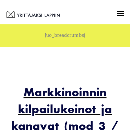
Siirry
Menu
sisältöön
[uo_breadcrumbs]
Markkinoinnin
kilpailukeinot ja
kanavat (mod 3 /