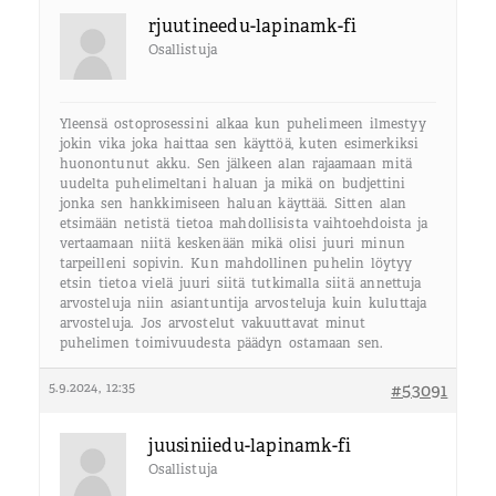
rjuutineedu-lapinamk-fi
Osallistuja
Yleensä ostoprosessini alkaa kun puhelimeen ilmestyy
jokin vika joka haittaa sen käyttöä, kuten esimerkiksi
huonontunut akku. Sen jälkeen alan rajaamaan mitä
uudelta puhelimeltani haluan ja mikä on budjettini
jonka sen hankkimiseen haluan käyttää. Sitten alan
etsimään netistä tietoa mahdollisista vaihtoehdoista ja
vertaamaan niitä keskenään mikä olisi juuri minun
tarpeilleni sopivin. Kun mahdollinen puhelin löytyy
etsin tietoa vielä juuri siitä tutkimalla siitä annettuja
arvosteluja niin asiantuntija arvosteluja kuin kuluttaja
arvosteluja. Jos arvostelut vakuuttavat minut
puhelimen toimivuudesta päädyn ostamaan sen.
5.9.2024, 12:35
#53091
juusiniiedu-lapinamk-fi
Osallistuja