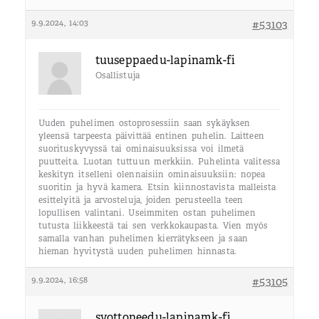
9.9.2024, 14:03
#53103
tuuseppaedu-lapinamk-fi
Osallistuja
Uuden puhelimen ostoprosessiin saan sykäyksen
yleensä tarpeesta päivittää entinen puhelin. Laitteen
suorituskyvyssä tai ominaisuuksissa voi ilmetä
puutteita. Luotan tuttuun merkkiin. Puhelinta valitessa
keskityn itselleni olennaisiin ominaisuuksiin: nopea
suoritin ja hyvä kamera. Etsin kiinnostavista malleista
esittelyitä ja arvosteluja, joiden perusteella teen
lopullisen valintani. Useimmiten ostan puhelimen
tutusta liikkeestä tai sen verkkokaupasta. Vien myös
samalla vanhan puhelimen kierrätykseen ja saan
hieman hyvitystä uuden puhelimen hinnasta.
9.9.2024, 16:58
#53105
svottoneedu-lapinamk-fi