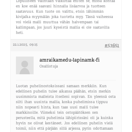
Lopulliseen valintaan vaikuttaa eniten se, missä kohtaa
en koe enää saavani hinnalla lisäarvoa ja tuotteen
saatavuus. Kun tuote on valittu, etsin lähimmän
kivijalka myymälän joka tuotetta myy. Tässä vaiheessa
voi vielä malli muuttua vähän halvempaan tai
kallimpaan, jos juuri kyseistä mallia ei ole saatavilla
heti.
22.1.2025, 09:15
#53651
amraikamedu-lapinamk-fi
Osallistuja
Luotan puhelinostoksissani samaan merkkiin. Kun
edellinen puhelin tulee aikansa päähän, etsin merkin
uusimmista malleista itselleni sopivan. En yleensä osta
silti ihan uusinta mallia, koska puhelimissa tippuu
niin nopeasti hinta, kun taas uusi malli tulee
markkinoille. Viimeksi tein ostopäätöksen sen
perusteella, mitä puhelimia lähipiirissäni oli ja kuinka
hyvin ne olivat kestäneet. Jos edellinen puhelin vielä
toimii, niin että pärjään sillä arjessa, pyrin odottamaan