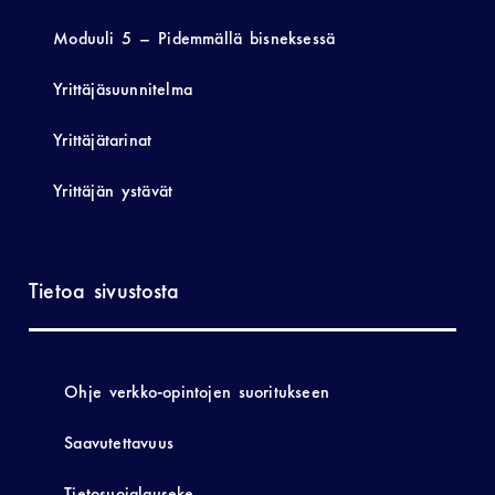
Moduuli 5 – Pidemmällä bisneksessä
Yrittäjäsuunnitelma
Yrittäjätarinat
Yrittäjän ystävät
Tietoa sivustosta
Ohje verkko-opintojen suoritukseen
Saavutettavuus
Tietosuojalauseke