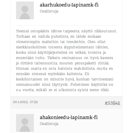
akarhukoedu-lapinamk-fi
Osallistuja
Yleensä ostopäätös lähtee tarpeesta; näyttö rikkoutunut.
Turhaan en vaihda puhelinta, en lähde mukaan
viimeisimpiin malleihin tai trendeihin. Olen ollut
merkkiuskollinen toisesta älypuhelimestani lähtien,
koska siinä käyttöjärjestelmä on selkeä, toimiva ja
ennestään tuttu. Tärkein ominaisuus on hyvä kamera
ja riittävä tallennustila, muuten peruspaketti riittää.
Hinnan osalta en osta halvinta mahdollista, mutta en
missään nimessä myöskään kalleinta. Eli
keskihintainen on minulle hyvä, kunhan tarvitsemani
ominaisuudet siinä täyttyvät. Puhelimen käyttöikä on
2-4 vuotta, mikäli se ei ulkoisista syistä mene rikki.
20.1.2025, 17:39
#53642
ahakonieedu-lapinamk-fi
Osallistuja