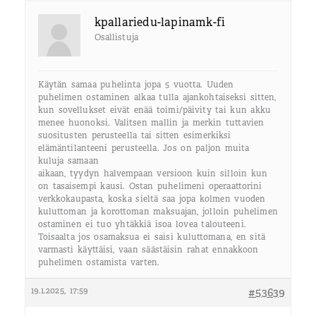
kpallariedu-lapinamk-fi
Osallistuja
Käytän samaa puhelinta jopa 5 vuotta. Uuden
puhelimen ostaminen alkaa tulla ajankohtaiseksi sitten,
kun sovellukset eivät enää toimi/päivity tai kun akku
menee huonoksi. Valitsen mallin ja merkin tuttavien
suositusten perusteella tai sitten esimerkiksi
elämäntilanteeni perusteella. Jos on paljon muita
kuluja samaan
aikaan, tyydyn halvempaan versioon kuin silloin kun
on tasaisempi kausi. Ostan puhelimeni operaattorini
verkkokaupasta, koska sieltä saa jopa kolmen vuoden
kuluttoman ja korottoman maksuajan, jolloin puhelimen
ostaminen ei tuo yhtäkkiä isoa lovea talouteeni.
Toisaalta jos osamaksua ei saisi kuluttomana, en sitä
varmasti käyttäisi, vaan säästäisin rahat ennakkoon
puhelimen ostamista varten.
19.1.2025, 17:59
#53639