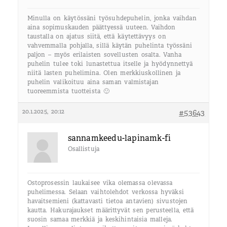
Minulla on käytössäni työsuhdepuhelin, jonka vaihdan
aina sopimuskauden päättyessä uuteen. Vaihdon
taustalla on ajatus siitä, että käytettävyys on
vahvemmalla pohjalla, sillä käytän puhelinta työssäni
paljon – myös erilaisten sovellusten osalta. Vanha
puhelin tulee toki lunastettua itselle ja hyödynnettyä
niitä lasten puhelimina. Olen merkkiuskollinen ja
puhelin valikoituu aina saman valmistajan
tuoreemmista tuotteista 🙂
20.1.2025, 20:12
#53643
sannamkeedu-lapinamk-fi
Osallistuja
Ostoprosessin laukaisee vika olemassa olevassa
puhelimessa. Selaan vaihtolehdot verkossa hyväksi
havaitsemieni (kattavasti tietoa antavien) sivustojen
kautta. Hakurajaukset määrittyvät sen perusteella, että
suosin samaa merkkiä ja keskihintaisia malleja.