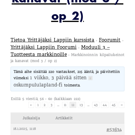
op 2)
Tietoa Yrittäjäksi Lappiin kurssista
Foorumit
›
›
Yrittäjäksi Lappiin Foorumi
Moduuli 3 –
›
Tuotteesta markkinoille
›
Markkinoinnin kilpailukeinot
ja kanavat (mod 3 / op 2)
Tämä aihe sisältää 220 vastaukset, 215 ääntä, ja päivitettiin
1 viikko, 3 päivää sitten
viimeksi
oskumpululapland-fi
toimesta.
Esillä 5 viestiä, 56 - 60 (kaikkiaan 222)
←
1
2
3
…
11
12
13
…
43
44
45
→
Julkaisija
Artikkelit
18.1.2025, 11:18
#53634