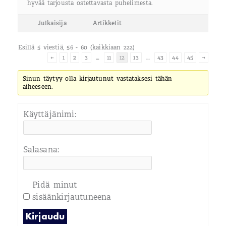
hyvää tarjousta ostettavasta puhelimesta.
Julkaisija
Artikkelit
Esillä 5 viestiä, 56 - 60 (kaikkiaan 222)
←
1
2
3
…
11
12
13
…
43
44
45
→
Sinun täytyy olla kirjautunut vastataksesi tähän
aiheeseen.
Käyttäjänimi:
Salasana:
Pidä minut
sisäänkirjautuneena
Kirjaudu